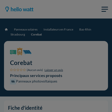
Panneaux solaires
Installateurs en France
Bas-Rhin
Accueil
Strasbourg
Corebat
Corebat
(Aucun avis)
Laisser un avis
Principaux services proposés
Panneaux photovoltaïques
Fiche d'identité