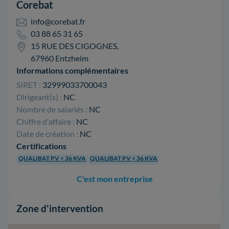
Corebat
info@corebat.fr
03 88 65 31 65
15 RUE DES CIGOGNES,
67960 Entzheim
Informations complémentaires
SIRET :
32999033700043
Dirigeant(s) :
NC
Nombre de salariés :
NC
Chiffre d'affaire :
NC
Date de création :
NC
Certifications
QUALIBAT PV < 36 KVA
QUALIBAT PV < 36 KVA
C'est mon entreprise
Zone d'intervention