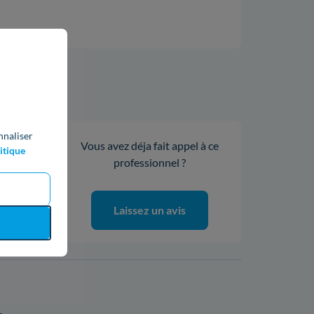
ie
nnaliser
Vous avez déja fait appel à ce
0%
itique
professionnel ?
0%
0%
0%
Laissez un avis
0%