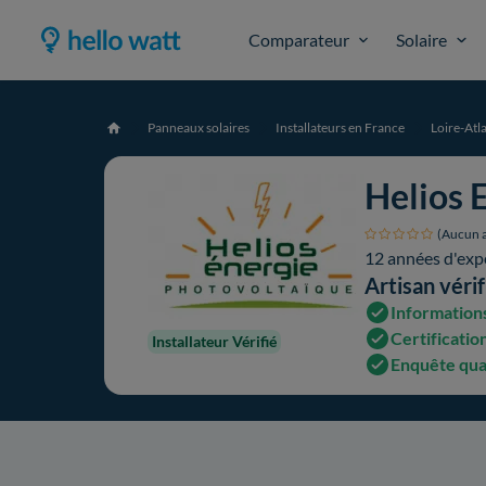
Comparateur
Solaire
Panneaux solaires
Installateurs en France
Loire-Atl
Accueil
Helios 
(Aucun a
12 années d'exp
Artisan vérif
Informations
Certification
Installateur Vérifié
Enquête qua