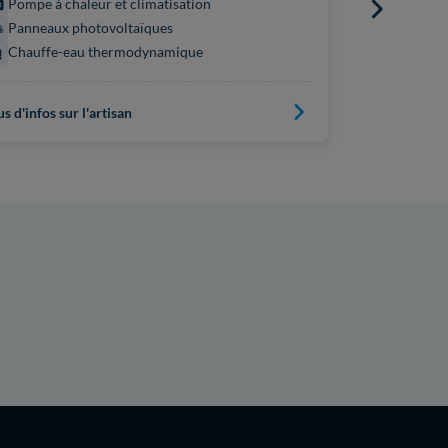
Pompe à chaleur et climatisation
Panneaux
Panneaux photovoltaïques
Chauffe-eau thermodynamique
us d'infos sur l'artisan
Plus d'infos s