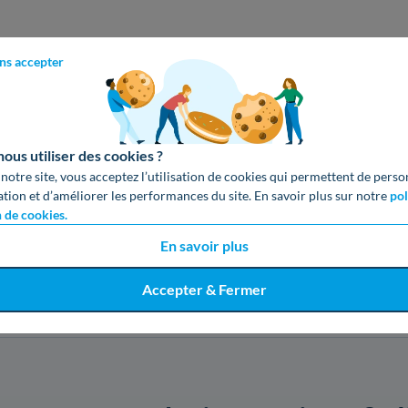
ns accepter
es derniers avis sur Helios Energ
us utiliser des cookies ?
 notre site, vous acceptez l’utilisation de cookies qui permettent de perso
5
ation et d’améliorer les performances du site. En savoir plus sur notre
pol
4
n de cookies.
0
3
En savoir plus
Aucun avis
2
1
Accepter & Fermer