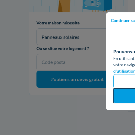
Continuer sa
Votre maison nécessite
L
Panneaux solaires
Où se situe votre logement ?
Pouvons-no
En utilisant
Code postal
votre navig
d'utilisatio
J'obtiens un devis gratuit