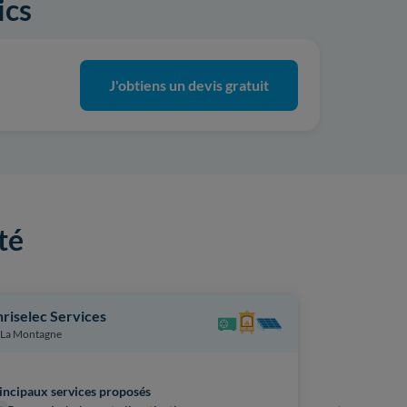
ics
J'obtiens un devis gratuit
té
riselec Services
Sas Airiau 
La Montagne
La Planche
incipaux services proposés
Principaux s