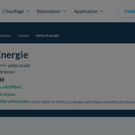
Chauffage
Rénovation
Application
J'obt
antique
Nantes
Helios Energie
Energie
vis)
Laisser un avis
érience
ié
 vérifiées
s à jour
lité effectuée
Hello Watt et Helios Energie sont deux sociétés juridique