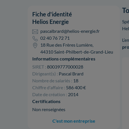
To
Fiche d'identité
Helios Energie
Spé
Hel
pascalbrard@helios-energie.fr
02 40 76 72 71
L’e
18 Rue des Frères Lumière,
pro
44310 Saint-Philbert-de-Grand-Lieu
Informations complémentaires
SIRET :
80039777000028
Dirigeant(s) :
Pascal Brard
Nombre de salariés :
18
Chiffre d'affaire :
586 400 €
Date de création :
2014
Certifications
Non renseignées
C'est mon entreprise