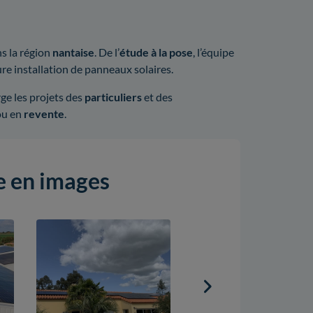
s la région
nantaise
. De l’
étude à la pose
, l’équipe
re installation de panneaux solaires.
e les projets des
particuliers
et des
ou en
revente
.
ie en images