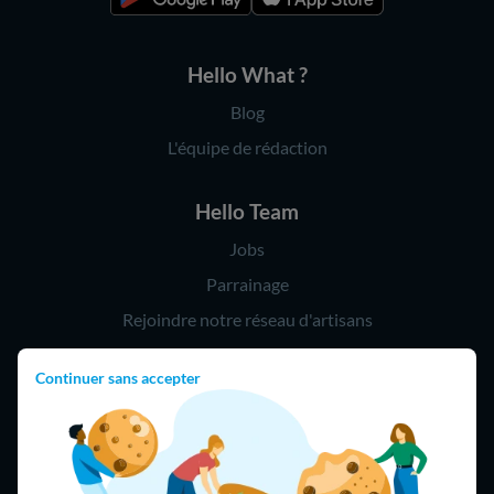
Hello What ?
Blog
L'équipe de rédaction
Hello Team
Jobs
Parrainage
Rejoindre notre réseau d'artisans
Continuer sans accepter
Hello !
09 75 18 60 60
(8h-21h)
75018 Paris