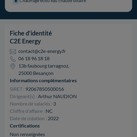
Chauffage et/ou eau chaude solaire
Fiche d'identité
C2E Energy
contact@c2e-energy.fr
06 18 96 18 18
13b faubourg tarragnoz,
25000 Besançon
Informations complémentaires
SIRET :
92067850500016
Dirigeant(s) :
Arthur NAUDION
Nombre de salariés :
3
Chiffre d'affaire :
NC
Date de création :
2022
Certifications
Non renseignées