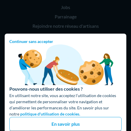
Jobs
Parrainage
Rejoindre notre réseau d'artisans
Continuer sans accepter
Hello !
09 75 18 60 60
(8h-21h)
75018 Paris
Pouvons-nous utiliser des cookies ?
En utilisant notre site, vous acceptez l’utilisation de cookies
qui permettent de personnaliser votre navigation et
d’améliorer les performances du site. En savoir plus sur
Fait avec ⚡ par Hello Watt
notre
politique d'utilisation de cookies.
© 2026 Hello Watt |
CGU
|
Mentions légales
|
Données
En savoir plus
personnelles
|
Cookies
|
Méthodologie et fonctionnement du