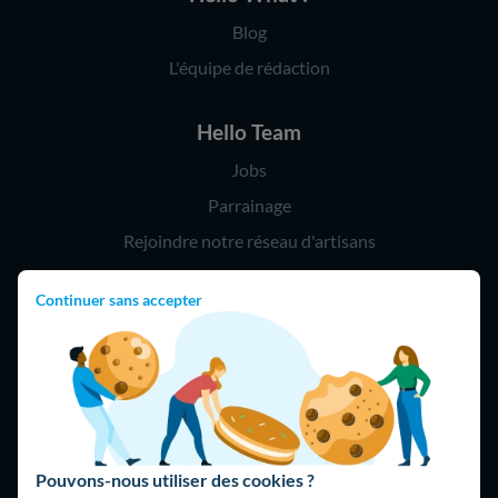
Blog
L'équipe de rédaction
Hello Team
Jobs
Parrainage
Rejoindre notre réseau d'artisans
Continuer sans accepter
Hello !
09 75 18 60 60
(8h-21h)
75018 Paris
Pouvons-nous utiliser des cookies ?