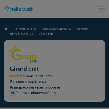
Panneaux solaires
Installateurs en France
Corrèze
Accueil
Brive-la-Gaillarde
Girerd EnR
Girerd EnR
3 avis
Laisser un avis
9 années d'expérience
Principaux services proposés
Panneaux photovoltaïques