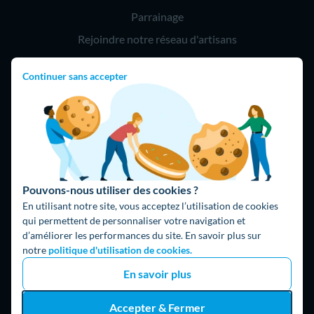
Parrainage
Rejoindre notre réseau d'artisans
Continuer sans accepter
Hello !
09 75 18 60 60
(8h-21h)
75018 Paris
Pouvons-nous utiliser des cookies ?
En utilisant notre site, vous acceptez l’utilisation de cookies
qui permettent de personnaliser votre navigation et
d’améliorer les performances du site. En savoir plus sur
Fait avec ⚡ par Hello Watt
notre
politique d'utilisation de cookies.
© 2026 Hello Watt |
CGU
|
Mentions légales
|
Données
En savoir plus
personnelles
|
Cookies
|
Méthodologie et fonctionnement du
comparateur
|
Traitement des avis
Accepter & Fermer