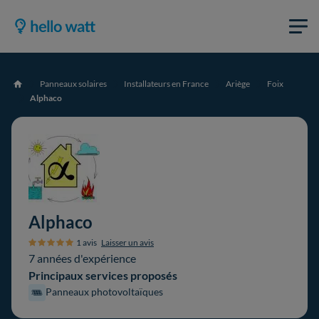
Panneaux solaires
Installateurs en France
Ariège
Foix
Accueil
Alphaco
Alphaco
1 avis
Laisser un avis
7 années d'expérience
Principaux services proposés
Panneaux photovoltaïques