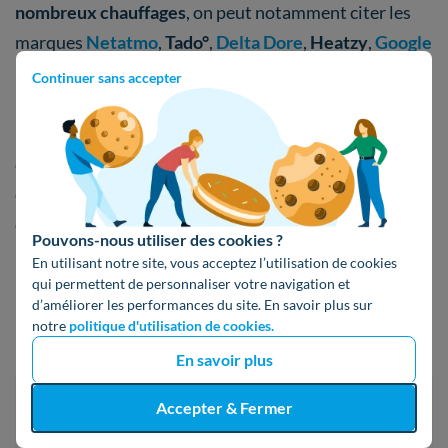
nombreux chauffages
, on peut notamment citer les
marques
Netatmo
,
Tado°
,
Delta Dore
,
Heatzy
,
Google
Nest
,
Somfy
,
HoneyWell
ou encore
Thermor
.
Continuer sans accepter
D’autres
fabricants d’équipements thermiques
comme
Daikin
,
Thermor
ou
Chappée
proposent
également
leurs propres régulateurs
, souvent
compatibles avec les
appareils de leur marque
.
Pouvons-nous utiliser des cookies ?
En utilisant notre site, vous acceptez l’utilisation de cookies
qui permettent de personnaliser votre navigation et
Modifié le 22 décembre 2025
d’améliorer les performances du site. En savoir plus sur
notre
politique d'utilisation de cookies.
En savoir plus
Accepter & Fermer