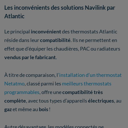
Les inconvénients des solutions Navilink par
Atlantic
Le principal
inconvénient
des thermostats Atlantic
réside dans leur
compatibilité
. Ils ne permettent en
effet que d’équiper les chaudières, PAC ou radiateurs
vendus par le fabricant
.
À titre de comparaison, l
’installation d’un thermostat
Netatmo
, classé parmi les
meilleurs thermostats
programmables
, offre une
compatibilité très
complète
,
avec tous types d’appareils
électriques
, au
gaz
et même au
bois
!
Autre désavantage, les modèles connectés ne