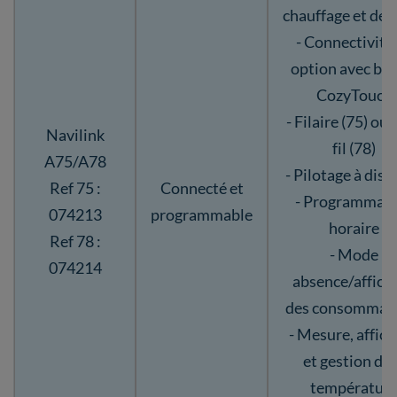
chauffage et de 
- Connectivité
option avec bri
CozyTouch
- Filaire (75) ou
Navilink
fil (78)
A75/A78
- Pilotage à dist
Ref 75 :
Connecté et
- Programmat
074213
programmable
horaire
Ref 78 :
- Mode
074214
absence/affich
des consommat
- Mesure, affic
et gestion de 
températur