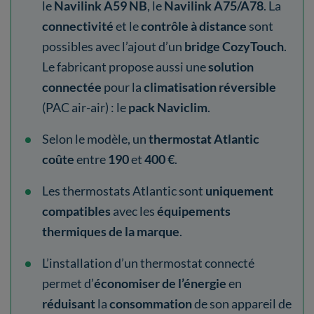
le
Navilink A59 NB
, le
Navilink A75/A78
. La
connectivité
et le
contrôle à distance
sont
possibles avec l’ajout d’un
bridge CozyTouch
.
Le fabricant propose aussi une
solution
connectée
pour la
climatisation réversible
(PAC air-air) : le
pack Naviclim
.
Selon le modèle, un
thermostat Atlantic
coûte
entre
190
et
400 €
.
Les
thermostats Atlantic sont
uniquement
compatibles
avec les
équipements
thermiques de la marque
.
L’installation d’un thermostat connecté
permet d’
économiser de l’énergie
en
réduisant
la
consommation
de son appareil de