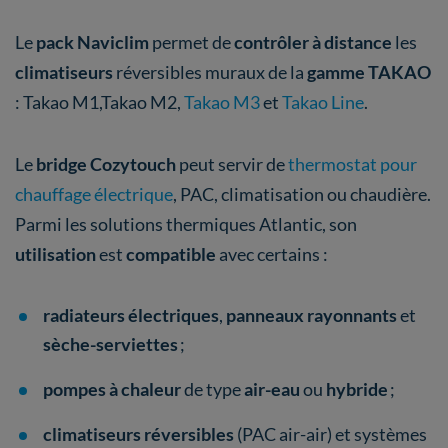
Le
pack Naviclim
permet de
contrôler à distance
les
climatiseurs
réversibles muraux de la
gamme TAKAO
: Takao M1,Takao M2,
Takao M3
et
Takao Line
.
Le
bridge Cozytouch
peut servir de
thermostat pour
chauffage électrique
, PAC, climatisation ou chaudière.
Parmi les solutions thermiques Atlantic, son
utilisation
est
compatible
avec certains :
radiateurs électriques
,
panneaux rayonnants
et
sèche-serviettes
;
pompes à chaleur
de type
air-eau
ou
hybride
;
climatiseurs réversibles
(PAC air-air) et systèmes