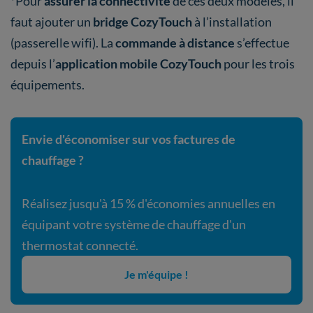
*Pour
assurer la connectivité
de ces deux modèles,
il
faut ajouter un
bridge CozyTouch
à l’installation
(passerelle wifi). La
commande à distance
s’effectue
depuis l’
application mobile CozyTouch
pour les trois
équipements.
Envie d'économiser sur vos factures de
chauffage ?
Réalisez jusqu'à 15 % d'économies annuelles en
équipant votre système de chauffage d'un
thermostat connecté.
Je m'équipe !