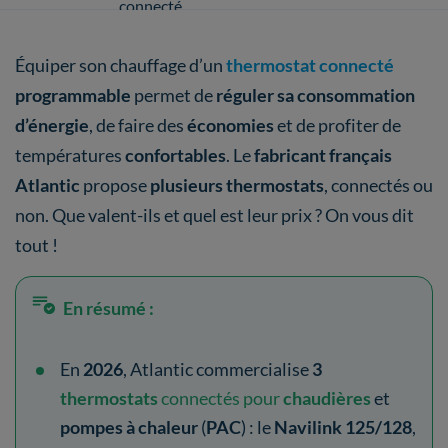
connecté
Équiper son chauffage d’un
thermostat connecté
programmable
permet de
réguler sa consommation
d’énergie
, de faire des
économies
et de profiter de
températures
confortables
. Le
fabricant français
Atlantic
propose
plusieurs thermostats
, connectés ou
non. Que valent-ils et quel est leur prix ? On vous dit
tout !
En résumé :
En
2026
, Atlantic commercialise
3
thermostats
connectés pour
chaudières
et
pompes à chaleur
(
PAC
) : le
Navilink 125/128
,