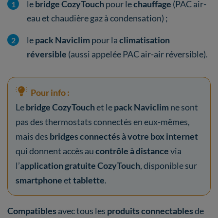
le
bridge CozyTouch
pour le
chauffage
(PAC air-
eau et chaudière gaz à condensation) ;
le
pack Naviclim
pour la
climatisation
réversible
(aussi appelée PAC air-air réversible).
Pour info :
Le
bridge CozyTouch
et le
pack Naviclim
ne sont
pas des thermostats connectés en eux-mêmes,
mais des
bridges connectés à votre box internet
qui donnent accès au
contrôle à distance
via
l’
application gratuite
CozyTouch
, disponible sur
smartphone
et
tablette
.
Compatibles
avec tous les
produits connectables
de