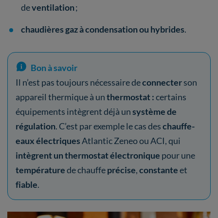
de
ventilation
;
chaudières gaz à condensation ou hybrides
.
Bon à savoir
Il n’est pas toujours nécessaire de
connecter
son
appareil thermique à un
thermostat :
certains
équipements intègrent déjà un
système de
régulation
. C’est par exemple le cas des
chauffe-
eaux électriques
Atlantic Zeneo ou ACI, qui
intègrent un thermostat électronique
pour une
température
de chauffe
précise
,
constante
et
fiable
.