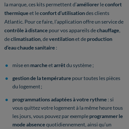
la marque, ces kits permettent d’
améliorer
le
confort
thermique
et
le
confort d’utilisation
des clients
Atlantic. Pour ce faire, l’application offre un service de
contrôle à distance
pour vos appareils de
chauffage
,
de
climatisation
,
de
ventilation
et de
production
d’eau chaude sanitaire
:
mise en
marche
et
arrêt
du système ;
gestion de la température
pour toutes les pièces
du logement ;
programmations adaptées à votre rythme
: si
vous quittez votre logement à la même heure tous
les jours, vous pouvez par exemple
programmer le
mode absence
quotidiennement, ainsi qu’un