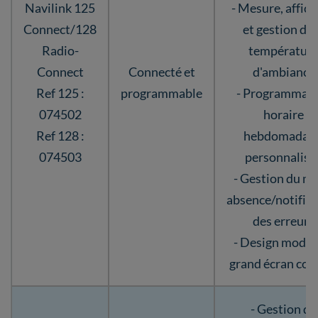
Navilink 125
- Mesure, affic
Connect/128
et gestion de 
Radio-
températur
Connect
Connecté et
d'ambiance
Ref 125 :
programmable
- Programmat
074502
horaire
Ref 128 :
hebdomadair
074503
personnalisé
- Gestion du m
absence/notifica
des erreurs
- Design moder
grand écran cou
- Gestion du