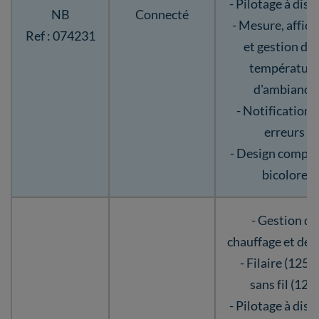
- Pilotage à dist
NB
Connecté
- Mesure, affic
Ref : 074231
et gestion de 
températur
d'ambiance
- Notification 
erreurs
- Design compac
bicolore
- Gestion du
chauffage et de 
- Filaire (125)
sans fil (128)
- Pilotage à dist