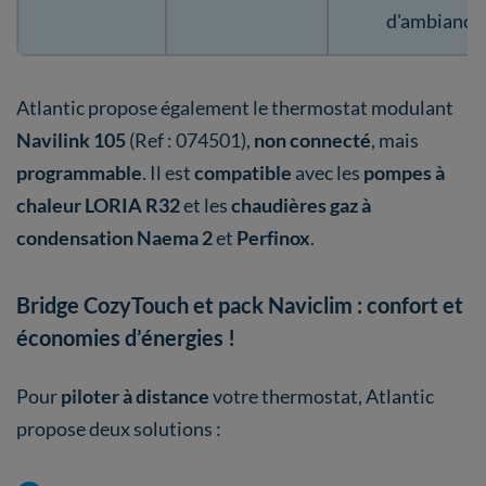
d'ambiance
Atlantic propose également le thermostat modulant
Navilink 105
(Ref : 074501),
non connecté
, mais
programmable
. Il est
compatible
avec les
pompes à
chaleur LORIA R32
et les
chaudières gaz à
condensation Naema 2
et
Perfinox
.
Bridge CozyTouch et pack Naviclim : confort et
économies d’énergies !
Pour
piloter à distance
votre thermostat, Atlantic
propose deux solutions :