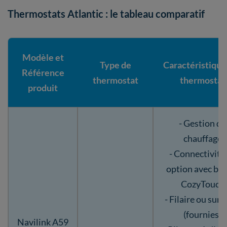
Thermostats Atlantic : le tableau comparatif
Modèle et
Type de
Caractéristique
Référence
thermostat
thermostat
produit
- Gestion du
chauffage
- Connectivité
option avec bri
CozyTouch
- Filaire ou sur p
(fournies)
Navilink A59