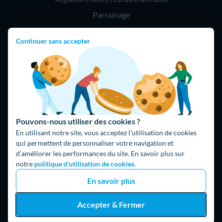
Parrainage
Continuer sans accepter
Hello !
09 75 18 60 60
(8h-21h)
75018 Paris
Pouvons-nous utiliser des cookies ?
En utilisant notre site, vous acceptez l’utilisation de cookies
qui permettent de personnaliser votre navigation et
d’améliorer les performances du site. En savoir plus sur
Fait avec ⚡ par Hello Watt
notre
politique d'utilisation de cookies.
© 2026 Hello Watt |
CGU
|
Mentions légales
|
Données
En savoir plus
personnelles
|
Cookies
|
Méthodologie et fonctionnement du
comparateur
|
Traitement des avis
Accepter & Fermer