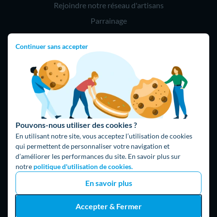
Rejoindre notre réseau d'artisans
Parrainage
Continuer sans accepter
Hello !
09 75 18 60 60
(8h-21h)
75018 Paris
Pouvons-nous utiliser des cookies ?
En utilisant notre site, vous acceptez l’utilisation de cookies
qui permettent de personnaliser votre navigation et
d’améliorer les performances du site. En savoir plus sur
Fait avec ⚡ par Hello Watt
notre
politique d'utilisation de cookies.
© 2026 Hello Watt |
CGU
|
Mentions légales
|
Données
En savoir plus
personnelles
|
Cookies
|
Méthodologie et fonctionnement du
comparateur
|
Traitement des avis
Accepter & Fermer