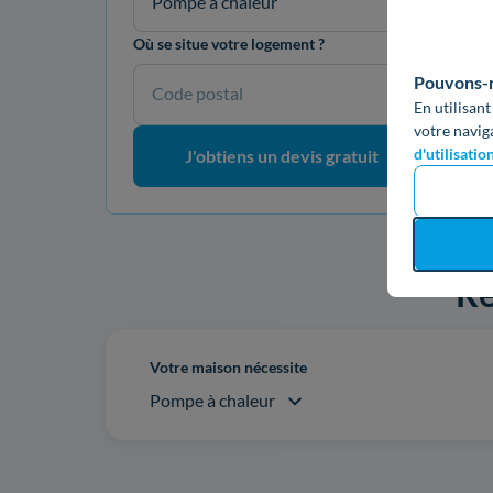
Pompe à chaleur
Où se situe votre logement ?
Pouvons-no
Code postal
En utilisant
votre navig
d'utilisatio
J'obtiens un devis gratuit
Re
Votre maison nécessite
Pompe à chaleur