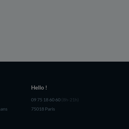
Hello !
09 75 18 60 60
(8h-21h)
sans
75018 Paris