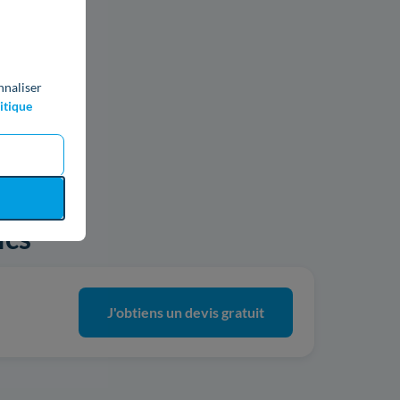
nnaliser
itique
ics
J'obtiens un devis gratuit