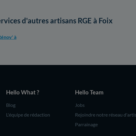
ervices d'autres artisans RGE à Foix
énov' à
Hello What ?
Hello Team
Blog
Jobs
L'équipe de rédaction
Rejoindre notre réseau d'arti
Parrainage