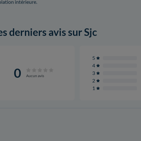
solation intérieure.
es derniers avis sur Sjc
5
4
0
3
Aucun avis
2
1