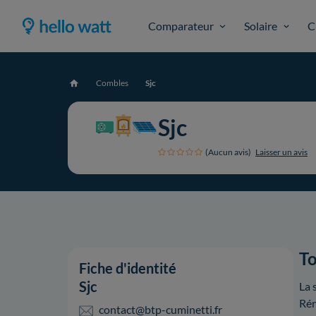
Comparateur
Solaire
C
Combles
Sjc
Accueil
Sjc
(Aucun avis)
Laisser un avis
To
Fiche d'identité
Sjc
La 
Rén
contact@btp-cuminetti.fr