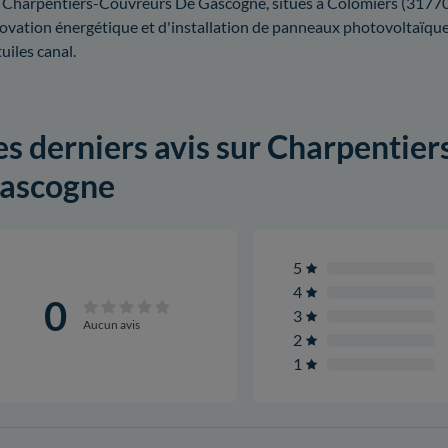
 Charpentiers-Couvreurs De Gascogne, situés à Colomiers (31770)
ovation énergétique et d'installation de panneaux photovoltaïques.
tuiles canal.
es derniers avis sur Charpentie
ascogne
5
4
0
3
Aucun avis
2
1