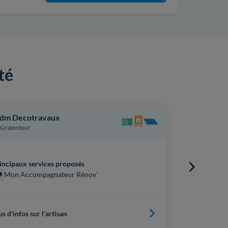
té
dm Decotravaux
Lolom
Gratentour
Eaunes
incipaux services proposés
Principaux s
Mon Accompagnateur Rénov'
Mon Acc
us d'infos sur l'artisan
Plus d'infos s