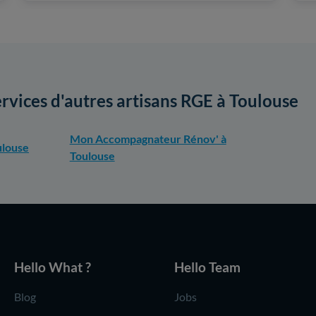
ervices d'autres artisans RGE à Toulouse
Mon Accompagnateur Rénov' à
ulouse
Toulouse
Hello What ?
Hello Team
Blog
Jobs