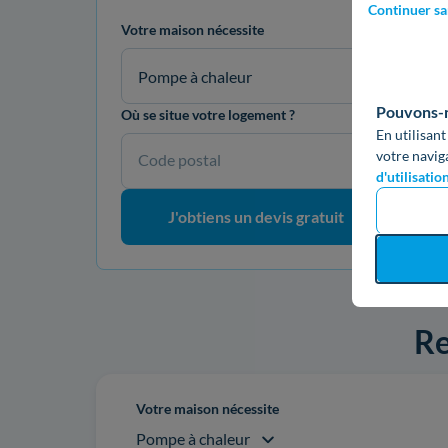
Continuer sa
Votre maison nécessite
Pompe à chaleur
Pouvons-no
Où se situe votre logement ?
En utilisant
votre navig
Code postal
d'utilisatio
J'obtiens un devis gratuit
Re
Votre maison nécessite
Pompe à chaleur