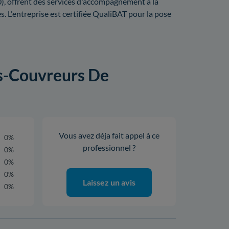
, offrent des services d'accompagnement à la
 L'entreprise est certifiée QualiBAT pour la pose
rs-Couvreurs De
Vous avez déja fait appel à ce
0%
professionnel ?
0%
0%
0%
Laissez un avis
0%