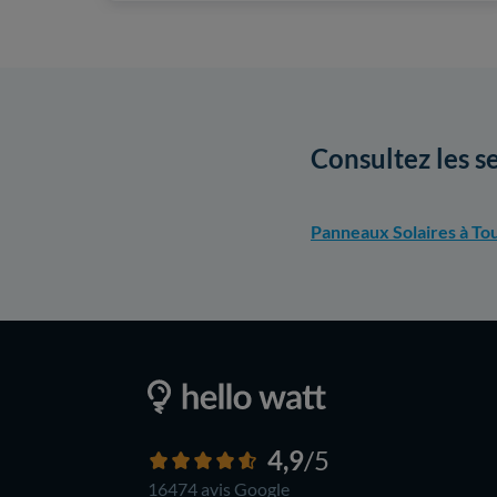
Consultez les s
Panneaux Solaires à To
4,9
/5
16474 avis
Google