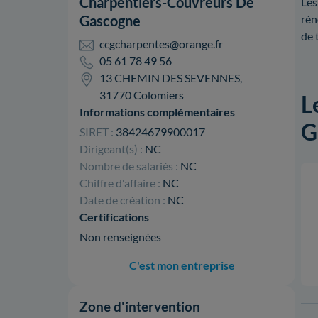
Charpentiers-Couvreurs De
Les
Gascogne
rén
de 
ccgcharpentes@orange.fr
05 61 78 49 56
13 CHEMIN DES SEVENNES,
31770 Colomiers
L
Informations complémentaires
G
SIRET :
38424679900017
Dirigeant(s) :
NC
Nombre de salariés :
NC
Chiffre d'affaire :
NC
Date de création :
NC
Certifications
Non renseignées
C'est mon entreprise
Zone d'intervention