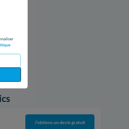
nnaliser
itique
ics
J'obtiens un devis gratuit