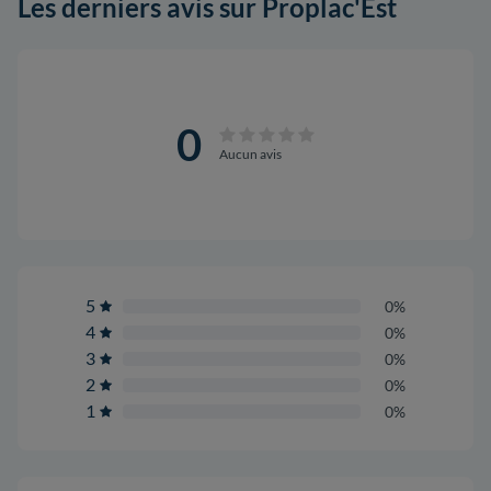
Les derniers avis sur Proplac'Est
0
Aucun avis
5
0%
4
0%
3
0%
2
0%
1
0%