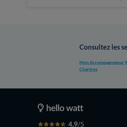
Consultez les s
Mon Accompagnateur R
Chartres
4,9
/5