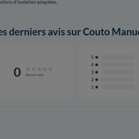
utions d'isolation adaptées.
es derniers avis sur Couto Manu
5
4
0
3
Aucun avis
2
1