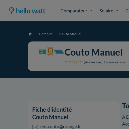
Comparateur
Solaire
C
Combles
Couto Manuel
Accueil
Couto Manuel
(Aucun avis)
Laisser un avis
To
Fiche d'identité
Couto Manuel
À D
Acc
ent.couto@orange.fr