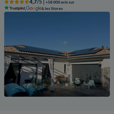
4,7
/5 |
+58 000 avis sur
,
& les Stores