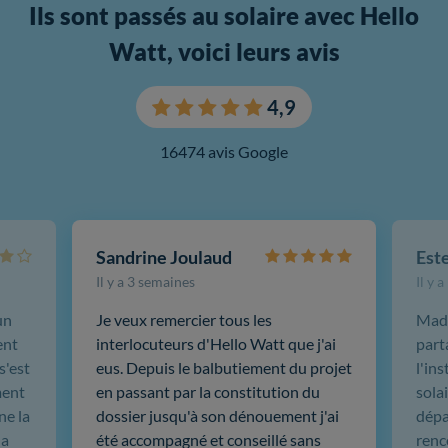
Ils sont passés au solaire avec Hello
Watt, voici leurs avis
4,9
16474 avis Google
Sandrine Joulaud
Est
Il y a 3 semaines
Il y 
un
Je veux remercier tous les
Mada
ent
interlocuteurs d'Hello Watt que j'ai
part
s'est
eus. Depuis le balbutiement du projet
l'in
ment
en passant par la constitution du
sola
ne la
dossier jusqu'à son dénouement j'ai
dépar
 a
été accompagné et conseillé sans
renc