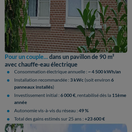
Pour un couple...
dans un pavillon de 90 m²
avec chauffe-eau électrique
Consommation électrique annuelle :
~ 4 500 kWh/an
Installation recommandée :
3 kWc
(soit environ
6
panneaux installés
)
Investissement initial :
6 000 €
, rentabilisé dès la
11ème
année
Autonomie vis-à-vis du réseau :
49 %
Total des gains estimés sur 25 ans :
+23 600 €