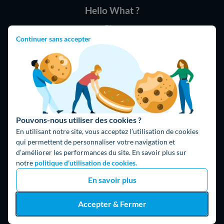
Hello What ?
Blog
L'équipe de rédaction
Continuer sans accepter
Hello Watt Espagne
Hello Team
Jobs
Parrainage
Rejoindre notre réseau d'artisans
Pouvons-nous utiliser des cookies ?
En utilisant notre site, vous acceptez l’utilisation de cookies
Hello !
qui permettent de personnaliser votre navigation et
d’améliorer les performances du site. En savoir plus sur
09 75 18 60 60
(8h-21h)
notre
politique d'utilisation de cookies.
75018 Paris
En savoir plus
Accepter & Fermer