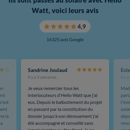
Watt, voici leurs avis
4,9
16325 avis Google
Sandrine Joulaud
Est
Il y a 3 semaines
Il y 
un
Je veux remercier tous les
Mada
ent
interlocuteurs d'Hello Watt que j'ai
part
s'est
eus. Depuis le balbutiement du projet
l'in
ment
en passant par la constitution du
sola
ne la
dossier jusqu'à son dénouement j'ai
dépar
 a
été accompagné et conseillé sans
renc
jamais insister ou être forcé. Je ne
pour