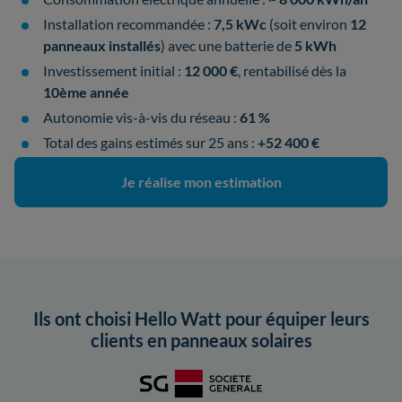
Installation recommandée :
7,5 kWc
(soit environ
12
panneaux installés
) avec une batterie de
5 kWh
Investissement initial :
12 000 €
, rentabilisé dès la
10ème année
Autonomie vis-à-vis du réseau :
61 %
Total des gains estimés sur 25 ans :
+52 400 €
Je réalise mon estimation
Ils ont choisi Hello Watt pour équiper leurs
clients en panneaux solaires