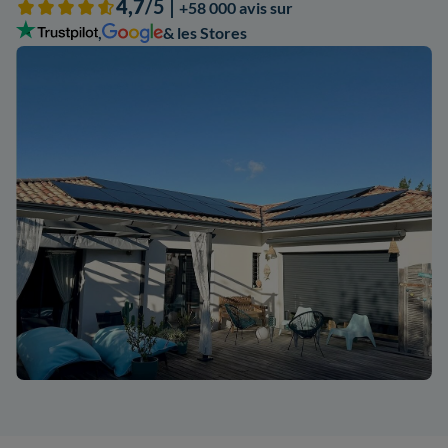
4,7
/5 |
+58 000 avis sur
,
& les Stores