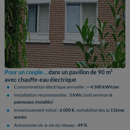
Pour un couple...
dans un pavillon de 90 m²
avec chauffe-eau électrique
Consommation électrique annuelle :
~ 4 500 kWh/an
Installation recommandée :
3 kWc
(soit environ
6
panneaux installés
)
Investissement initial :
6 000 €
, rentabilisé dès la
11ème
année
Autonomie vis-à-vis du réseau :
49 %