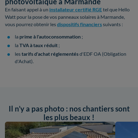
photovoltaïque à Marmande
En faisant appel à un
installateur certifié RGE
tel que Hello
Watt pour la pose de vos panneaux solaires à Marmande,
vous pourrez obtenir les
dispositifs financiers
suivants :
la
prime à l'autoconsommation
;
la
TVA à taux réduit
;
les
tarifs d'achat réglementés
d'EDF OA (Obligation
d'Achat).
Il n’y a pas photo : nos chantiers sont
les plus beaux !