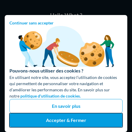
Hello What ?
Continuer sans accepter
Blog
L'équipe de rédaction
Hello Watt Espagne
Hello Team
Jobs
Pouvons-nous utiliser des cookies ?
Parrainage
En utilisant notre site, vous acceptez l’utilisation de cookies
Rejoindre notre réseau d'artisans
qui permettent de personnaliser votre navigation et
d’améliorer les performances du site. En savoir plus sur
Hello !
notre
politique d'utilisation de cookies.
09 75 18 60 60
(8h-21h)
En savoir plus
75018 Paris
Accepter & Fermer