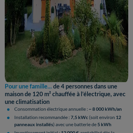
Pour une famille...
de 4 personnes dans une
maison de 120 m² chauffée à l’électrique, avec
une climatisation
Consommation électrique annuelle :
~ 8 000 kWh/an
Installation recommandée :
7,5 kWc
(soit environ
12
panneaux installés
) avec une batterie de
5 kWh
Investissement initial :
12 000 €
, rentabilisé dès la