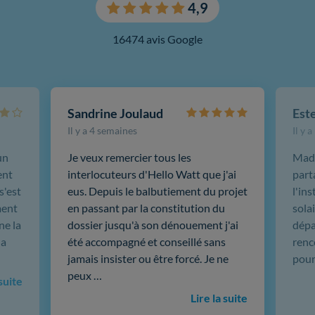
4,9
16474 avis Google
Sandrine Joulaud
Est
Il y a 4 semaines
Il y 
un
Je veux remercier tous les
Mada
ent
interlocuteurs d'Hello Watt que j'ai
part
s'est
eus. Depuis le balbutiement du projet
l'in
ment
en passant par la constitution du
sola
ne la
dossier jusqu'à son dénouement j'ai
dépar
 a
été accompagné et conseillé sans
renc
jamais insister ou être forcé. Je ne
pour
peux …
 suite
Lire la suite