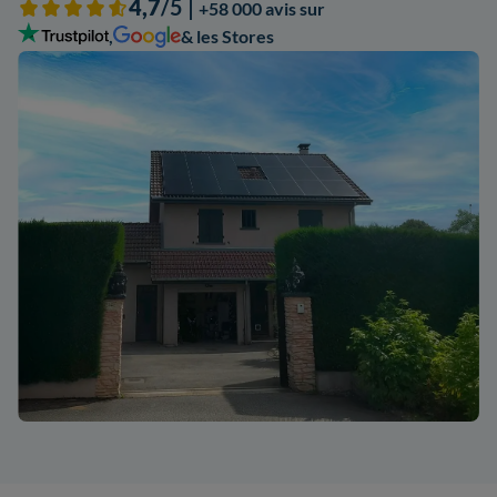
4,7
/5 |
+58 000 avis sur
,
& les Stores