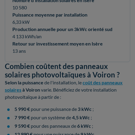
Nombre d’installation solaires en Isère
10 580
Puissance moyenne par installation
6,33 kW
Production annuelle pour un 3kWc orienté sud
4 133 kWh/an
Retour sur investissement moyen en Isère
13 ans
Combien coûtent des panneaux
solaires photovoltaïques à Voiron ?
Selon la
puissance
de l'installation, le
coût des panneaux
solaires
à Voiron
varie. Bénéficiez de votre installation
photovoltaïque à partir de :
5 990 €
pour une puissance de
3 kWc
;
7 990 €
pour un système de
4,5 kWc
;
9 590 €
pour des panneaux de
6 kWc
;
12 990 €
pour une puissance de
9 kWc
.