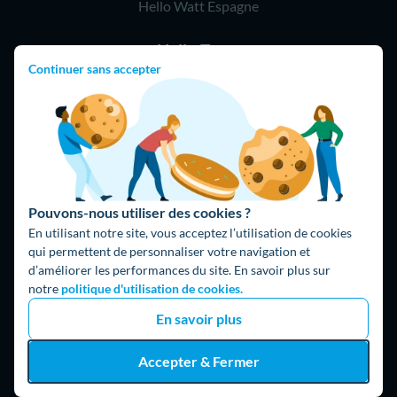
Hello Watt Espagne
Hello Team
Continuer sans accepter
Jobs
Parrainage
Rejoindre notre réseau d'artisans
Hello !
09 75 18 60 60
(8h-21h)
Pouvons-nous utiliser des cookies ?
75018 Paris
En utilisant notre site, vous acceptez l’utilisation de cookies
qui permettent de personnaliser votre navigation et
d’améliorer les performances du site. En savoir plus sur
notre
politique d'utilisation de cookies.
En savoir plus
Accepter & Fermer
Fait avec ⚡ par Hello Watt