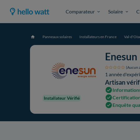
Comparateur
Solaire
C
Panneaux solaires
Installateurs en France
Val-d'Ois
Accueil
Enesun
(Aucun a
1 année d'expér
Artisan vérif
Informations
Certification
Installateur Vérifié
Enquête qua