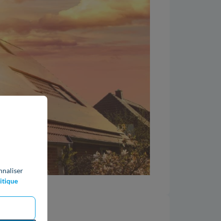
nnaliser
itique