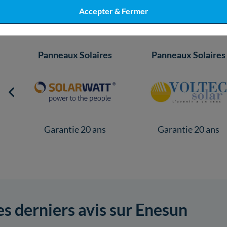
Le matériel utilisé par Enesun
Accepter & Fermer
Panneaux Solaires
Panneaux Solaires
Garantie 20 ans
Garantie 20 ans
es derniers avis sur Enesun