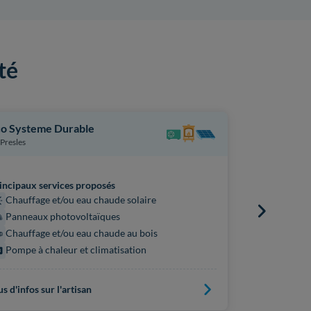
té
o Systeme Durable
ENGIE My
Presles
Courbevoie
incipaux services proposés
Chauffage et/ou eau chaude solaire
Principaux s
Panneaux photovoltaïques
Panneaux
Chauffage et/ou eau chaude au bois
Pompe à chaleur et climatisation
us d'infos sur l'artisan
Plus d'infos s