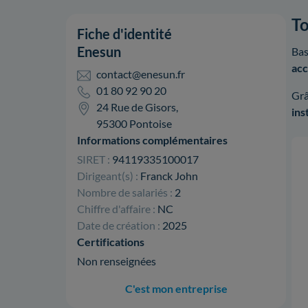
To
Fiche d'identité
Enesun
Bas
acc
contact@enesun.fr
01 80 92 90 20
Grâ
24 Rue de Gisors,
ins
95300 Pontoise
Informations complémentaires
SIRET :
94119335100017
Dirigeant(s) :
Franck John
Nombre de salariés :
2
Chiffre d'affaire :
NC
Date de création :
2025
Certifications
Non renseignées
C'est mon entreprise