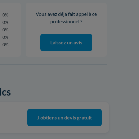
Vous avez déja fait appel à ce
0%
professionnel ?
0%
0%
0%
Laissez un avis
0%
ics
J'obtiens un devis gratuit