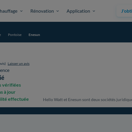
hauffage
Rénovation
Application
J'obt
e
Pontoise
Enesun
vis)
Laisser un avis
ience
ié
 vérifiées
s à jour
lité effectuée
Hello Watt et Enesun sont deux sociétés juridiquem