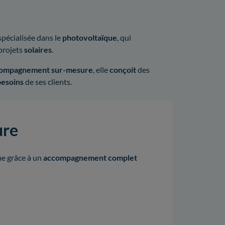
spécialisée dans le
photovoltaïque
, qui
projets
solaires
.
ompagnement
sur-mesure
, elle
conçoit
des
besoins
de ses clients.
ure
rme grâce à un
accompagnement
complet