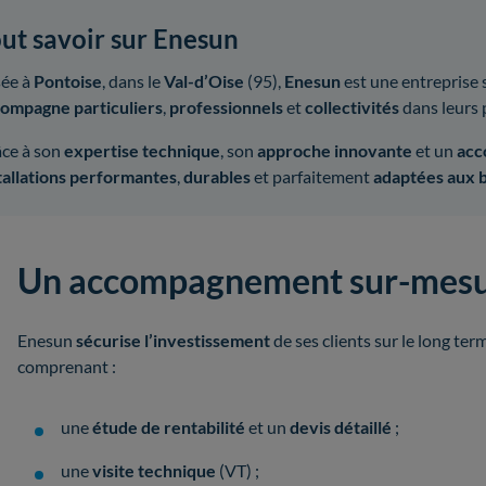
ut savoir sur Enesun
ée à
Pontoise
, dans le
Val-d’Oise
(95),
Enesun
est une entreprise 
ompagne particuliers
,
professionnels
et
collectivités
dans leurs 
ce à son
expertise technique
, son
approche innovante
et un
acc
tallations performantes
,
durables
et parfaitement
adaptées aux 
Un accompagnement sur-mes
Enesun
sécurise l’investissement
de ses clients sur le long te
comprenant :
une
étude
de
rentabilité
et un
devis détaillé
;
une
visite technique
(VT) ;