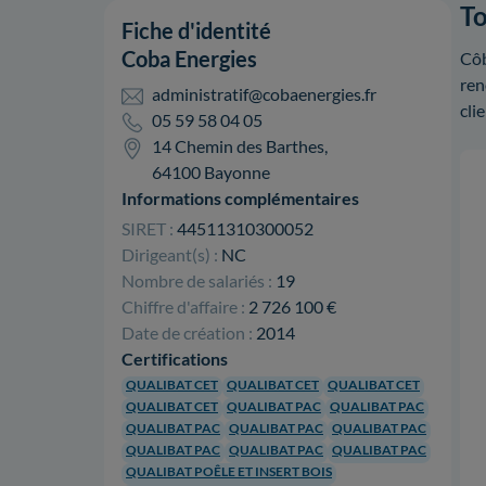
To
Fiche d'identité
Coba Energies
Côb
ren
administratif@cobaenergies.fr
cli
05 59 58 04 05
14 Chemin des Barthes,
64100 Bayonne
Informations complémentaires
SIRET :
44511310300052
Dirigeant(s) :
NC
Nombre de salariés :
19
Chiffre d'affaire :
2 726 100 €
Date de création :
2014
Certifications
QUALIBAT CET
QUALIBAT CET
QUALIBAT CET
QUALIBAT CET
QUALIBAT PAC
QUALIBAT PAC
QUALIBAT PAC
QUALIBAT PAC
QUALIBAT PAC
QUALIBAT PAC
QUALIBAT PAC
QUALIBAT PAC
QUALIBAT POÊLE ET INSERT BOIS