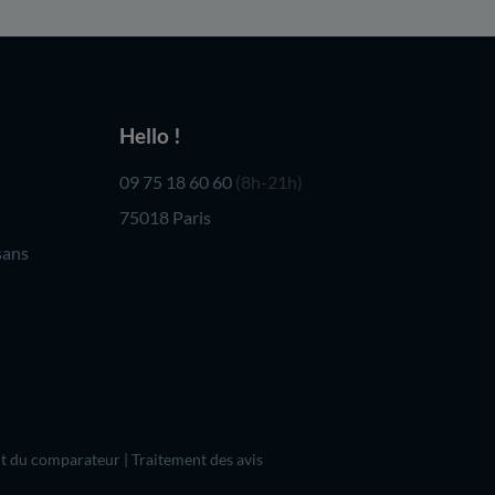
Hello !
09 75 18 60 60
(8h-21h)
75018 Paris
sans
t du comparateur
|
Traitement des avis