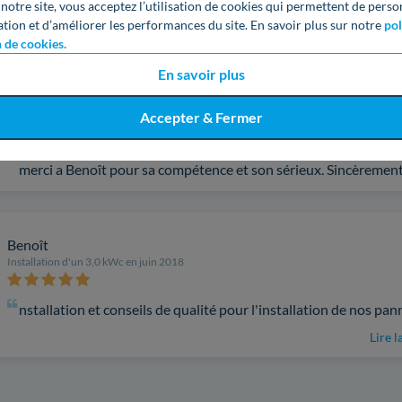
 notre site, vous acceptez l’utilisation de cookies qui permettent de perso
ation et d’améliorer les performances du site. En savoir plus sur notre
pol
n de cookies.
Hubert
En savoir plus
Installation d'un 3,0 kWc en mai 2019
Accepter & Fermer
je viens de confier l'entretien de mon chauffage solaire a COBA 
plus. Je suis pleinement satisfait, chapeau bas pour l'accueil ( m
merci a Benoît pour sa compétence et son sérieux. Sincèreme
Benoît
Installation d'un 3,0 kWc en juin 2018
nstallation et conseils de qualité pour l'installation de nos pa
Lire l