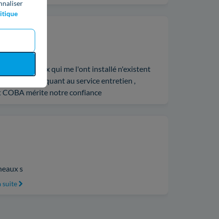
nnaliser
itique
alors que ceux qui me l'ont installé n'existent
erci à Emilie ) quant au service entretien ,
nt COBA mérite notre confiance
nneaux s
a suite