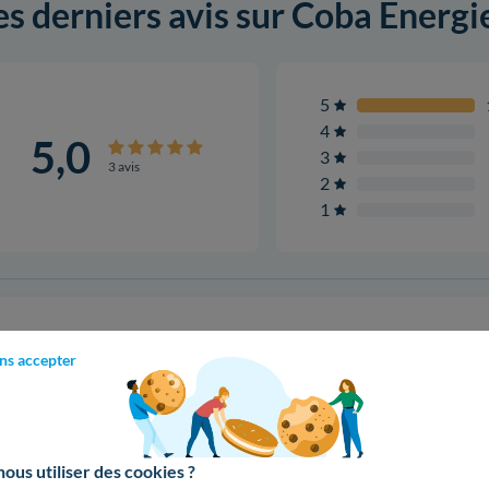
es derniers avis sur Coba Energi
5
4
5,0
3
3 avis
2
1
Valérie
Installation d'un 3,0 kWc en août 2019
ns accepter
Très bonne enseigne, réactive tant niveau devis qu'intervention
recommande. Merci à .
us utiliser des cookies ?