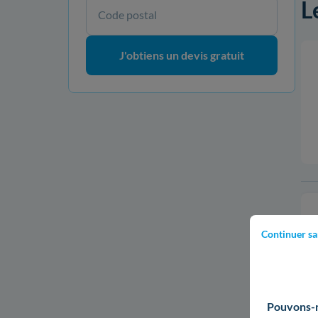
L
Code postal
J'obtiens un devis gratuit
Continuer sa
Pouvons-no