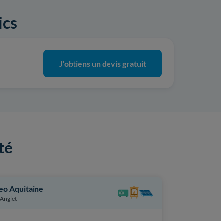
ics
J'obtiens un devis gratuit
té
eo Aquitaine
Soltéa
Anglet
Bidart