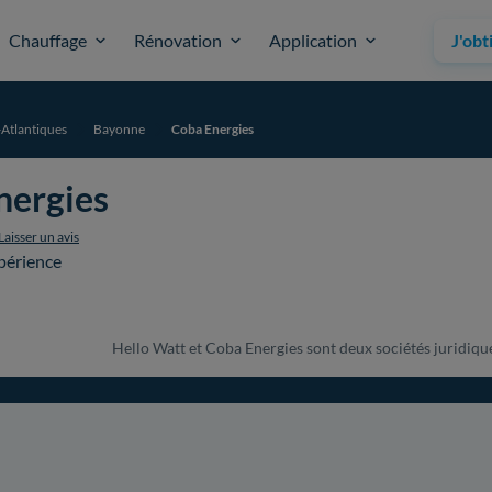
Chauffage
Rénovation
Application
J'obt
Atlantiques
Bayonne
Coba Energies
nergies
Laisser un avis
périence
Hello Watt et Coba Energies sont deux sociétés juridiquem