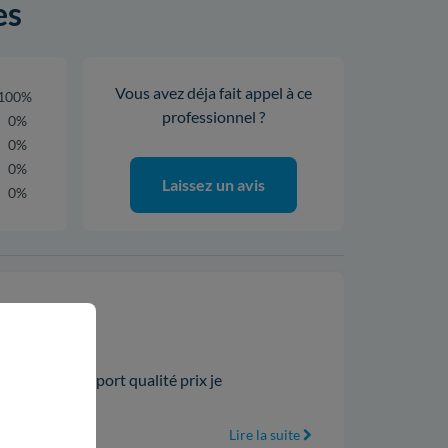
es
Vous avez déja fait appel à ce
100%
professionnel ?
0%
0%
0%
Laissez un avis
0%
. Trés bon rapport qualité prix je
Lire la suite