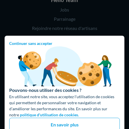
Jobs
Parrainage
Rejoindre notre réseau d'artisans
Continuer sans accepter
Hello !
09 75 18 60 60
(8h-21h)
75018 Paris
Pouvons-nous utiliser des cookies ?
En utilisant notre site, vous acceptez l’utilisation de cookies
qui permettent de personnaliser votre navigation et
d’améliorer les performances du site. En savoir plus sur
Fait avec ⚡ par Hello Watt
notre
politique d'utilisation de cookies.
© 2026 Hello Watt |
CGU
|
Mentions légales
|
Données
En savoir plus