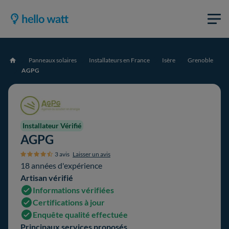
Panneaux solaires
Installateurs en France
Isère
Grenoble
Accueil
AGPG
Installateur Vérifié
AGPG
3 avis
Laisser un avis
18 années d'expérience
Artisan vérifié
Informations vérifiées
Certifications à jour
Enquête qualité effectuée
Principaux services proposés