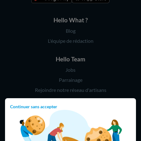
Hello What ?
Blog
L'équipe de rédaction
Hello Team
Jobs
Parrainage
Rejoindre notre réseau d'artisans
Continuer sans accepter
Hello !
09 75 18 60 60
(8h-21h)
75018 Paris