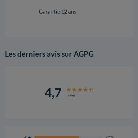
Gar
Garantie 12 ans
Les derniers avis sur AGPG
4,7
3 avis
5
67%