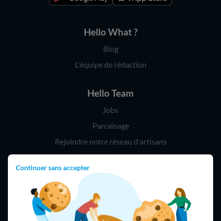
Hello What ?
Blog
L'équipe de rédaction
Hello Team
Jobs
Parrainage
Rejoindre notre réseau d'artisans
Continuer sans accepter
Hello !
09 75 18 60 60
(8h-21h)
75018 Paris