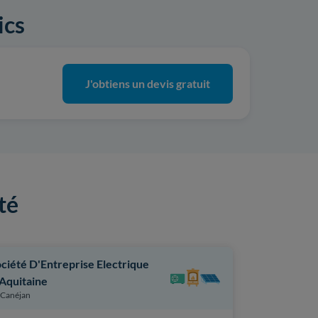
ics
J'obtiens un devis gratuit
té
ciété D'Entreprise Electrique
Watt'itude
Bordeaux
Aquitaine
Canéjan