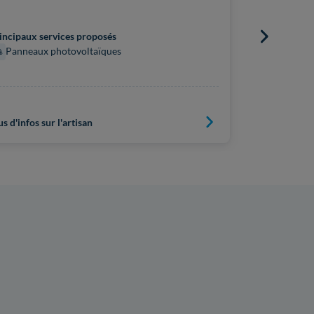
Principaux s
incipaux services proposés
Panneaux
Panneaux photovoltaïques
us d'infos sur l'artisan
Plus d'infos s