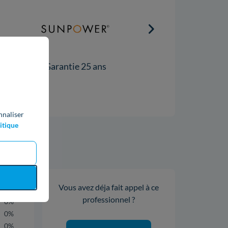
Garantie 25 ans
Garantie 10 ans
nnaliser
itique
Vous avez déja fait appel à ce
100%
professionnel ?
0%
0%
0%