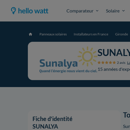
Comparateur
Solaire
Panneaux solaires
Installateurs en France
Gironde
Accueil
SUNAL
2 avis
La
15 années d'exp
To
Fiche d'identité
SUNALYA
Sun