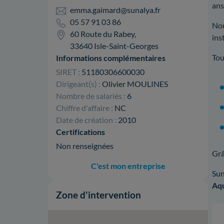
ans
emma.gaimard@sunalya.fr
05 57 91 03 86
Nou
60 Route du Rabey,
ins
33640 Isle-Saint-Georges
Tou
Informations complémentaires
SIRET :
51180306600030
Dirigeant(s) :
Olivier MOULINES
Nombre de salariés :
6
Chiffre d'affaire :
NC
Date de création :
2010
Certifications
Non renseignées
Grâ
C'est mon entreprise
Sun
Aqu
Zone d'intervention