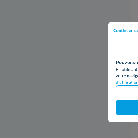
Continuer sa
Garantie 25 ans
Garantie 10 ans
Pouvons-no
En utilisant
votre navig
d'utilisatio
L