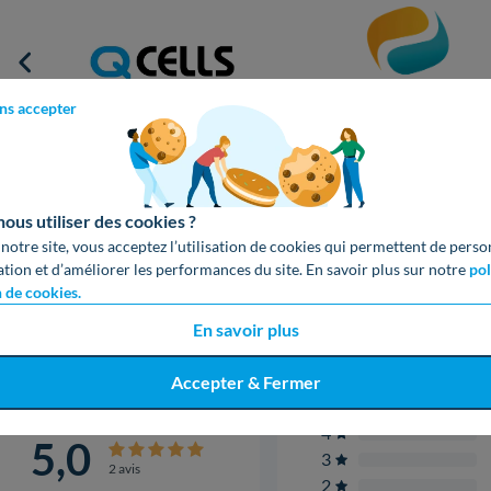
ns accepter
Garantie 12 ans
Garantie 25 ans
us utiliser des cookies ?
 notre site, vous acceptez l’utilisation de cookies qui permettent de perso
ation et d’améliorer les performances du site. En savoir plus sur notre
pol
n de cookies.
es derniers avis sur SUNALYA
En savoir plus
Accepter & Fermer
5
4
5,0
3
2 avis
2