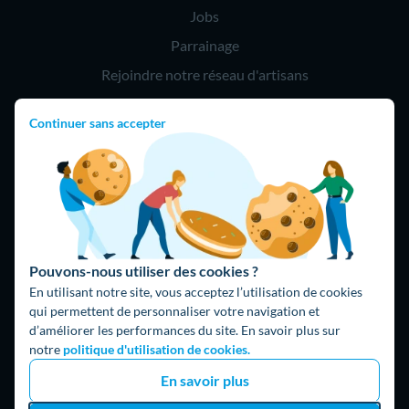
Jobs
Parrainage
Rejoindre notre réseau d'artisans
Continuer sans accepter
Hello !
09 75 18 60 60
(8h-21h)
75018 Paris
Pouvons-nous utiliser des cookies ?
En utilisant notre site, vous acceptez l’utilisation de cookies
qui permettent de personnaliser votre navigation et
d’améliorer les performances du site. En savoir plus sur
Fait avec ⚡ par Hello Watt
notre
politique d'utilisation de cookies.
© 2026 Hello Watt |
CGU
|
Mentions légales
|
Données
En savoir plus
personnelles
|
Cookies
|
Méthodologie et fonctionnement du