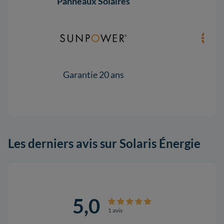
Panneaux Solaires
Garantie 20 ans
Gar
Les derniers avis sur Solaris Énergie
5,0
1 avis