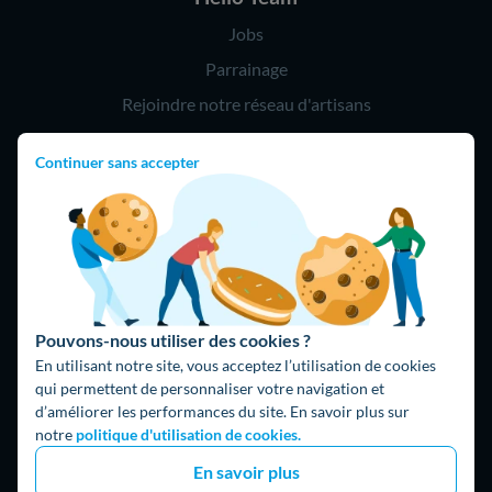
Jobs
Parrainage
Rejoindre notre réseau d'artisans
Continuer sans accepter
Hello !
09 75 18 60 60
(8h-21h)
75018 Paris
Pouvons-nous utiliser des cookies ?
En utilisant notre site, vous acceptez l’utilisation de cookies
qui permettent de personnaliser votre navigation et
d’améliorer les performances du site. En savoir plus sur
Fait avec ⚡ par Hello Watt
notre
politique d'utilisation de cookies.
© 2026 Hello Watt |
CGU
|
Mentions légales
|
Données
En savoir plus
personnelles
|
Cookies
|
Méthodologie et fonctionnement du