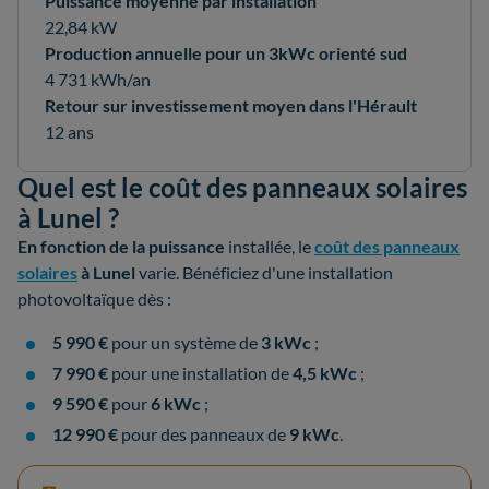
Puissance moyenne par installation
22,84 kW
Production annuelle pour un 3kWc orienté sud
4 731 kWh/an
Retour sur investissement moyen dans l'Hérault
12 ans
Quel est le coût des panneaux solaires
à Lunel ?
En fonction de la
puissance
installée, le
coût des panneaux
solaires
à Lunel
varie. Bénéficiez d'une installation
photovoltaïque dès :
5 990 €
pour un système de
3 kWc
;
7 990 €
pour une installation de
4,5 kWc
;
9 590 €
pour
6 kWc
;
12 990 €
pour des panneaux de
9 kWc
.