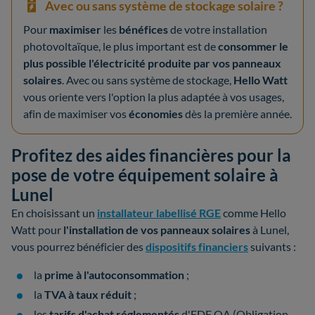
Avec ou sans système de stockage solaire ?
Pour
maximiser
les
bénéfices
de votre installation
photovoltaïque, le plus important est de
consommer le
plus possible l'électricité produite par vos panneaux
solaires
. Avec ou sans système de stockage,
Hello Watt
vous oriente vers l'option la plus adaptée à vos usages,
afin de maximiser vos
économies
dès la première année.
Profitez des aides financières pour la
pose de votre équipement solaire à
Lunel
En choisissant un
installateur labellisé RGE
comme Hello
Watt pour
l'installation de vos panneaux solaires
à Lunel,
vous pourrez bénéficier des
dispositifs financiers
suivants :
la
prime à l'autoconsommation
;
la
TVA à taux réduit
;
les
tarifs d'achat réglementés
d'EDF OA (Obligation