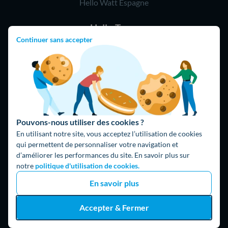
Hello Watt Espagne
Hello Team
Continuer sans accepter
Jobs
Parrainage
Rejoindre notre réseau d'artisans
Hello !
09 75 18 60 60
(8h-21h)
Pouvons-nous utiliser des cookies ?
75018 Paris
En utilisant notre site, vous acceptez l’utilisation de cookies
qui permettent de personnaliser votre navigation et
d’améliorer les performances du site. En savoir plus sur
notre
politique d'utilisation de cookies.
En savoir plus
Accepter & Fermer
Fait avec ⚡ par Hello Watt