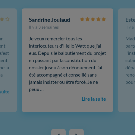
Sandrine Joulaud
Est
Il y a 3 semaines
Il y 
un
Je veux remercier tous les
Mada
ent
interlocuteurs d'Hello Watt que j'ai
part
s'est
eus. Depuis le balbutiement du projet
l'in
ment
en passant par la constitution du
sola
ne la
dossier jusqu'à son dénouement j'ai
dépar
 a
été accompagné et conseillé sans
renc
jamais insister ou être forcé. Je ne
pour
peux …
 suite
Lire la suite