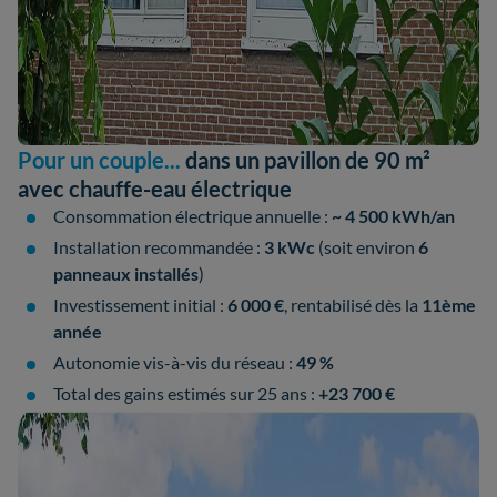
Pour un couple...
dans un pavillon de 90 m²
avec chauffe-eau électrique
Consommation électrique annuelle :
~ 4 500 kWh/an
Installation recommandée :
3 kWc
(soit environ
6
panneaux installés
)
Investissement initial :
6 000 €
, rentabilisé dès la
11ème
année
Autonomie vis-à-vis du réseau :
49 %
Total des gains estimés sur 25 ans :
+23 700 €