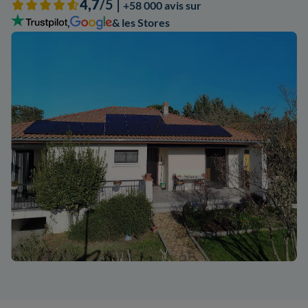
4,7
/5 |
+58 000 avis sur
,
& les Stores