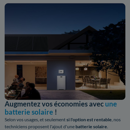
Augmentez vos économies avec
une
batterie solaire
!
Selon vos usages, et seulement
si l'option est rentable
, nos
techniciens proposent l'ajout d'une
batterie solaire
.