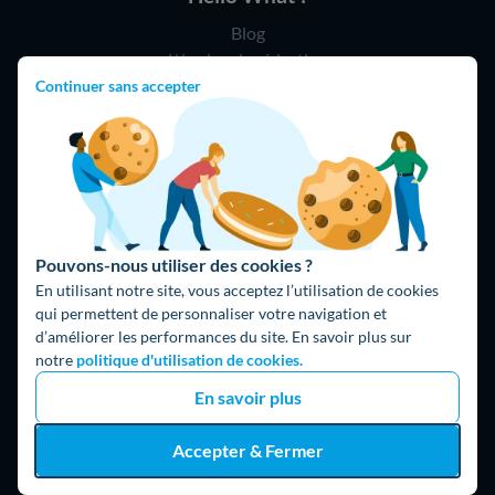
Blog
L'équipe de rédaction
Hello Watt Espagne
Continuer sans accepter
Hello Team
Jobs
Parrainage
Rejoindre notre réseau d'artisans
Pouvons-nous utiliser des cookies ?
Hello !
En utilisant notre site, vous acceptez l’utilisation de cookies
qui permettent de personnaliser votre navigation et
09 75 18 60 60
(8h-21h)
d’améliorer les performances du site. En savoir plus sur
75018 Paris
notre
politique d'utilisation de cookies.
En savoir plus
Accepter & Fermer