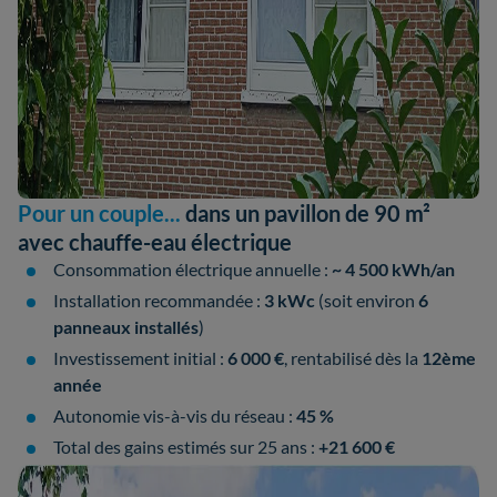
Pour un couple...
dans un pavillon de 90 m²
avec chauffe-eau électrique
Consommation électrique annuelle :
~ 4 500 kWh/an
Installation recommandée :
3 kWc
(soit environ
6
panneaux installés
)
Investissement initial :
6 000 €
, rentabilisé dès la
12ème
année
Autonomie vis-à-vis du réseau :
45 %
Total des gains estimés sur 25 ans :
+21 600 €