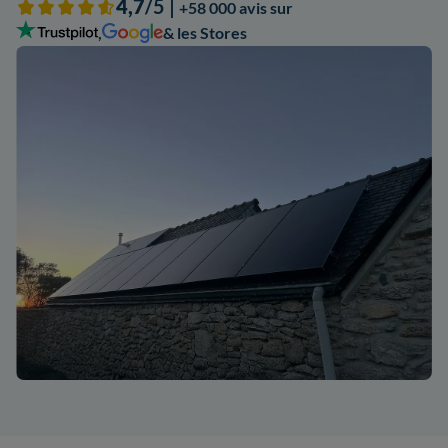
4,7
/5 |
+58 000 avis sur
,
& les Stores