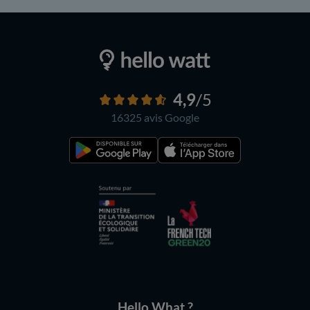
4,9
/5
16325 avis
Google
Hello What ?