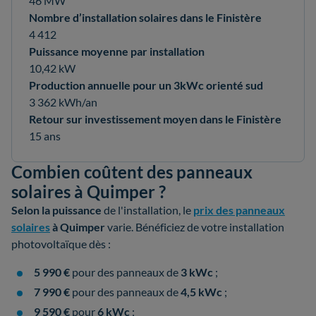
46 MW
Nombre d’installation solaires dans le Finistère
4 412
Puissance moyenne par installation
10,42 kW
Production annuelle pour un 3kWc orienté sud
3 362 kWh/an
Retour sur investissement moyen dans le Finistère
15 ans
Combien coûtent des panneaux
solaires à Quimper ?
Selon la
puissance
de l'installation, le
prix des panneaux
solaires
à Quimper
varie. Bénéficiez de votre installation
photovoltaïque dès :
5 990 €
pour des panneaux de
3 kWc
;
7 990 €
pour des panneaux de
4,5 kWc
;
9 590 €
pour
6 kWc
;