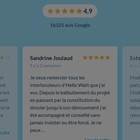
4,9
16325 avis Google
Sandrine Joulaud
Est
Il y a 3 semaines
Il y 
un
Je veux remercier tous les
Mada
ent
interlocuteurs d'Hello Watt que j'ai
part
s'est
eus. Depuis le balbutiement du projet
l'in
ment
en passant par la constitution du
sola
ne la
dossier jusqu'à son dénouement j'ai
dépar
 a
été accompagné et conseillé sans
renc
jamais insister ou être forcé. Je ne
pour
peux …
 suite
Lire la suite