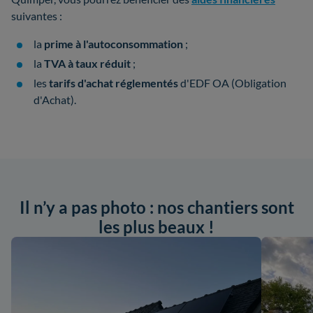
suivantes :
la
prime à l'autoconsommation
;
la
TVA à taux réduit
;
les
tarifs d'achat réglementés
d'EDF OA (Obligation
d'Achat).
Il n’y a pas photo : nos chantiers sont
les plus beaux !