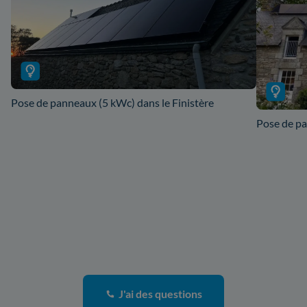
Pose de panneaux (5 kWc) dans le Finistère
Pose de p
J'ai des questions