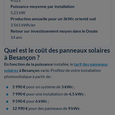
4 025
Puissance moyenne par installation
5,21 kW
Production annuelle pour un 3kWc orienté sud
3 561 kWh/an
Retour sur investissement moyen dans le Doubs
14 ans
Quel est le coût des panneaux solaires
à Besançon ?
En fonction de la
puissance
installée, le
tarif des panneaux
solaires
à Besançon
varie. Profitez de votre installation
photovoltaïque à partir de :
5 990 €
pour un système de
3 kWc
;
7 990 €
pour une installation de
4,5 kWc
;
9 590 €
pour
6 kWc
;
12 990 €
pour des panneaux de
9 kWc
.