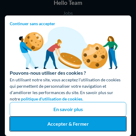
Hello Team
Jobs
Parrainage
Continuer sans accepter
Rejoindre notre réseau d'artisans
Hello !
09 75 18 60 60
(8h-21h)
75018 Paris
Pouvons-nous utiliser des cookies ?
En utilisant notre site, vous acceptez l’utilisation de cookies
qui permettent de personnaliser votre navigation et
d’améliorer les performances du site. En savoir plus sur
notre
politique d'utilisation de cookies.
En savoir plus
Fait avec ⚡ par Hello Watt
© 2026 Hello Watt |
CGU
|
Mentions légales
|
Données
Accepter & Fermer
personnelles
|
Cookies
|
Méthodologie et fonctionnement du
comparateur
|
Traitement des avis