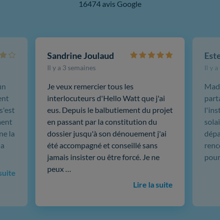
16474 avis Google
Sandrine Joulaud
Est
Il y a 3 semaines
Il y 
un
Je veux remercier tous les
Mada
ent
interlocuteurs d'Hello Watt que j'ai
part
s'est
eus. Depuis le balbutiement du projet
l'in
ment
en passant par la constitution du
sola
ne la
dossier jusqu'à son dénouement j'ai
dépar
 a
été accompagné et conseillé sans
renc
jamais insister ou être forcé. Je ne
pour
peux …
 suite
Lire la suite