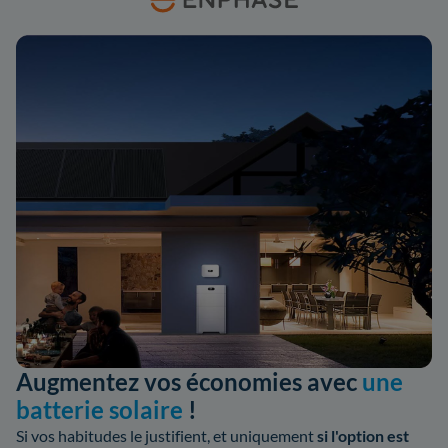
Augmentez vos économies avec
une
batterie solaire
!
Si vos habitudes le justifient, et uniquement
si l'option est