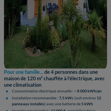
Pour une famille...
de 4 personnes dans une
maison de 120 m² chauffée à l’électrique, avec
une climatisation
Consommation électrique annuelle :
~ 8 000 kWh/an
Installation recommandée :
7,5 kWc
(soit environ
12
panneaux installés
) avec une batterie de
5 kWh
Investissement initial :
12 000 €
, rentabilisé dès la