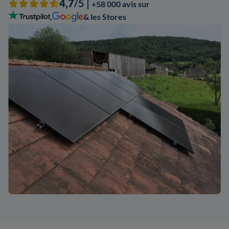
4,7
/5 |
+58 000 avis sur
,
& les Stores