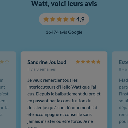
Watt, voici leurs avis
4,9
16474 avis Google
Sandrine Joulaud
Est
Il y a 3 semaines
Il y 
un
Je veux remercier tous les
Mada
ent
interlocuteurs d'Hello Watt que j'ai
part
s'est
eus. Depuis le balbutiement du projet
l'in
ment
en passant par la constitution du
sola
ne la
dossier jusqu'à son dénouement j'ai
dépar
 a
été accompagné et conseillé sans
renc
jamais insister ou être forcé. Je ne
pour
peux …