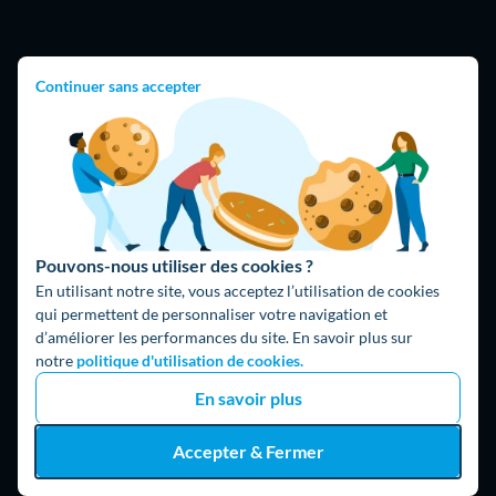
Hello What ?
Continuer sans accepter
Blog
L'équipe de rédaction
Hello Watt Espagne
Hello Team
Pouvons-nous utiliser des cookies ?
Jobs
En utilisant notre site, vous acceptez l’utilisation de cookies
Parrainage
qui permettent de personnaliser votre navigation et
Rejoindre notre réseau d'artisans
d’améliorer les performances du site. En savoir plus sur
notre
politique d'utilisation de cookies.
Hello !
En savoir plus
09 75 18 60 60
(8h-21h)
75018 Paris
Accepter & Fermer