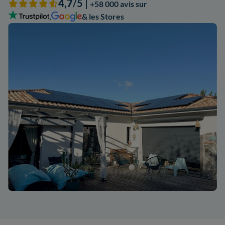
4,7
/5 |
+58 000 avis sur
,
& les Stores