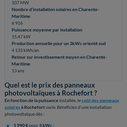
107 MW
Nombre d’installation solaires en Charente-
Maritime
6 916
Puissance moyenne par installation
15,47 kW
Production annuelle pour un 3kWc orienté sud
4 133 kWh/an
Retour sur investissement moyen en Charente-
Maritime
13 ans
Quel est le prix des panneaux
photovoltaïques à Rochefort ?
En fonction de la
puissance
installée, le
coût des panneaux
solaires
à Rochefort
varie. Bénéficiez d'une installation
photovoltaïque dès :
5 990 €
pour
3 kWc
;