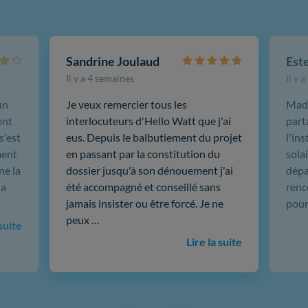
Sandrine Joulaud
Est
Il y a 4 semaines
Il y 
un
Je veux remercier tous les
Mada
ent
interlocuteurs d'Hello Watt que j'ai
part
s'est
eus. Depuis le balbutiement du projet
l'in
ment
en passant par la constitution du
sola
ne la
dossier jusqu'à son dénouement j'ai
dépar
 a
été accompagné et conseillé sans
renc
jamais insister ou être forcé. Je ne
pour
peux …
 suite
Lire la suite