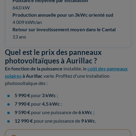
Puissance moyenne par installation
64,0 kW
Production annuelle pour un 3kWc orienté sud
4 009 kWh/an
Retour sur investissement moyen dans le Cantal
13 ans
Quel est le prix des panneaux
photovoltaïques à Aurillac ?
En fonction de la
puissance
installée, le
coût des panneaux
solaires
à Aurillac
varie. Profitez d'une installation
photovoltaïque dès :
5 990 €
pour
3 kWc
;
7 990 €
pour
4,5 kWc
;
9 590 €
pour une puissance de
6 kWc
;
12 990 €
pour une puissance de
9 kWc
.