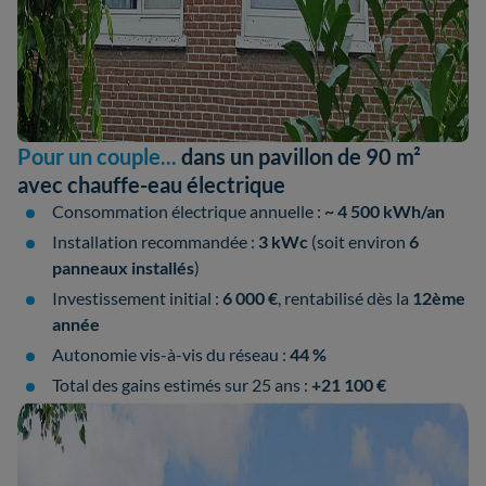
Pour un couple...
dans un pavillon de 90 m²
avec chauffe-eau électrique
Consommation électrique annuelle :
~ 4 500 kWh/an
Installation recommandée :
3 kWc
(soit environ
6
panneaux installés
)
Investissement initial :
6 000 €
, rentabilisé dès la
12ème
année
Autonomie vis-à-vis du réseau :
44 %
Total des gains estimés sur 25 ans :
+21 100 €