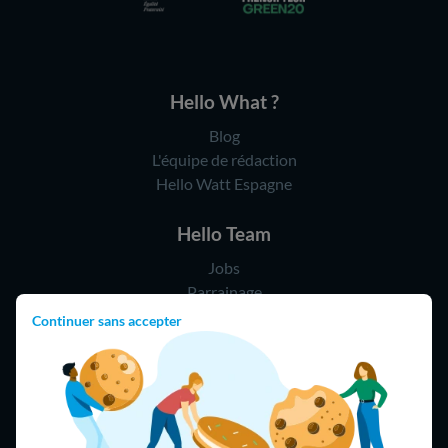
Hello What ?
Blog
L'équipe de rédaction
Hello Watt Espagne
Hello Team
Jobs
Parrainage
Rejoindre notre réseau d'artisans
Continuer sans accepter
Hello !
09 75 18 60 60
(8h-21h)
75018 Paris