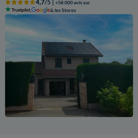
4,7
/5 |
+58 000 avis sur
,
& les Stores