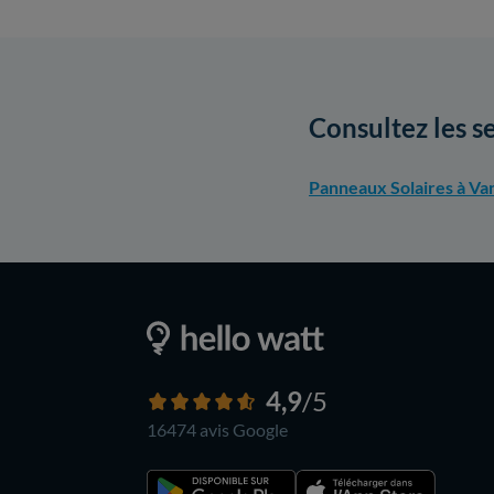
Consultez les s
Panneaux Solaires à Va
4,9
/5
16474 avis
Google