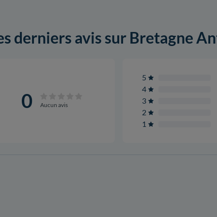
es derniers avis sur Bretagne A
5
4
0
3
Aucun avis
2
1