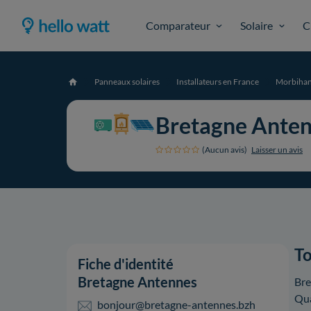
Comparateur
Solaire
C
Panneaux solaires
Installateurs en France
Morbiha
Accueil
Bretagne Ante
(Aucun avis)
Laisser un avis
To
Fiche d'identité
Bretagne Antennes
Bre
Qua
bonjour@bretagne-antennes.bzh