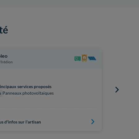
té
leo
Quénéa Én
Trédion
Renouvela
Carhaix-Plo
installateur vé
incipaux services proposés
Panneaux photovoltaïques
Principaux s
Panneaux
Plus d'infos s
us d'infos sur l'artisan