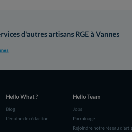
ervices d'autres artisans RGE à Vannes
nnes
Hello What ?
Hello Team
Blog
Jobs
L'équipe de rédaction
Parrainage
Rejoindre notre réseau d'arti