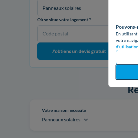
Panneaux solaires
Où se situe votre logement ?
Pouvons-no
Code postal
En utilisant
votre navig
d'utilisatio
J'obtiens un devis gratuit
Re
Votre maison nécessite
Panneaux solaires