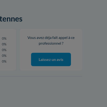
ntennes
Vous avez déja fait appel à ce
0%
professionnel ?
0%
0%
0%
Laissez un avis
0%