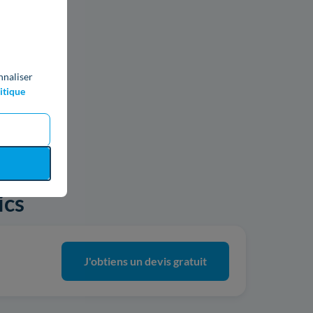
nnaliser
itique
ics
J'obtiens un devis gratuit