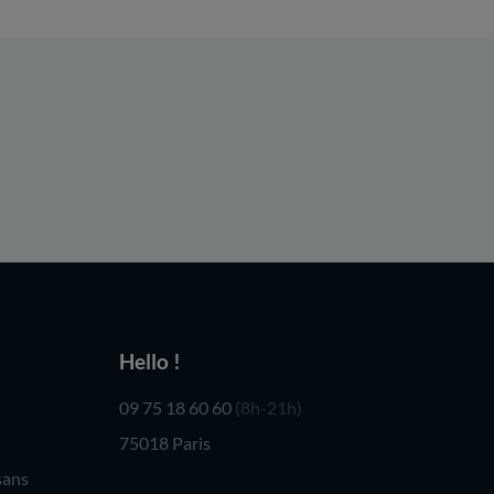
Hello !
09 75 18 60 60
(8h-21h)
75018 Paris
sans