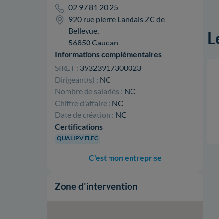
02 97 81 20 25
920 rue pierre Landais ZC de
Bellevue,
L
56850 Caudan
Informations complémentaires
SIRET :
39323917300023
Dirigeant(s) :
NC
Nombre de salariés :
NC
Chiffre d'affaire :
NC
Date de création :
NC
Certifications
QUALIPV ELEC
C'est mon entreprise
Zone d'intervention