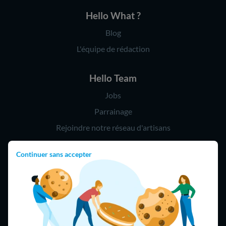
Hello What ?
Blog
L'équipe de rédaction
Hello Team
Jobs
Parrainage
Rejoindre notre réseau d'artisans
Continuer sans accepter
Hello !
09 75 18 60 60
(8h-21h)
75018 Paris