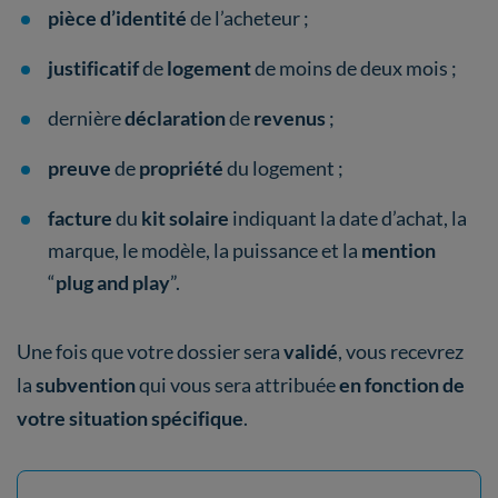
pièce d’identité
de l’acheteur ;
justificatif
de
logement
de moins de deux mois ;
dernière
déclaration
de
revenus
;
preuve
de
propriété
du logement ;
facture
du
kit solaire
indiquant la date d’achat, la
marque, le modèle, la puissance et la
mention
“
plug and play
”.
Une fois que votre dossier sera
validé
, vous recevrez
la
subvention
qui vous sera attribuée
en fonction de
votre situation spécifique
.