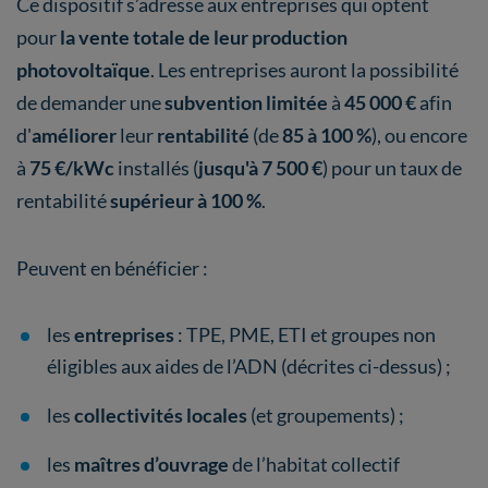
Ce dispositif s’adresse aux entreprises qui optent
pour
la vente totale de leur production
photovoltaïque
. Les entreprises auront la possibilité
de demander une
subvention limitée
à
45 000 €
afin
d'
améliorer
leur
rentabilité
(de
85 à 100 %
), ou encore
à
75
€/kWc
installés (
jusqu'à 7 500 €
) pour un taux de
rentabilité
supérieur à 100 %
.
Peuvent en bénéficier :
les
entreprises
: TPE, PME, ETI et groupes non
éligibles aux aides de l’ADN (décrites ci-dessus) ;
les
collectivités locales
(et groupements) ;
les
maîtres d’ouvrage
de l’habitat collectif