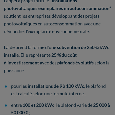
L’appel à projet intitulé “
Installations
photovoltaïques exemplaires en autoconsommation
”
soutient les entreprises développant des projets
photovoltaïques en autoconsommation avec une
démarche d'exemplarité environnementale.
L'aide prend la forme d'une
subvention de 250 €/kWc
installé. Elle représente
25 % du coût
d'investissement
avec des
plafonds évolutifs
selon la
puissance :
pour les
installations de 9 à 100 kWc
, le plafond
est calculé selon une formule interne ;
entre
100 et 200 kWc
, le plafond varie de
25 000 à
50 000 €
;