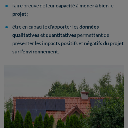
faire preuve de leur
capacité
à
mener à bien
le
projet
;
être en capacité d’apporter les
données
qualitatives
et
quantitatives
permettant de
présenter les
impacts positifs
et
négatifs du projet
sur l’environnement
.