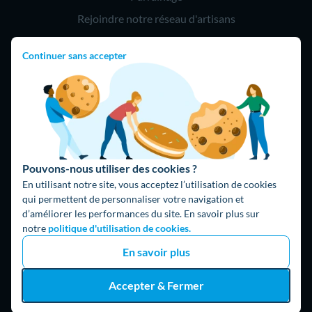
Rejoindre notre réseau d'artisans
Continuer sans accepter
Hello !
09 75 18 60 60
(8h-21h)
75018 Paris
Pouvons-nous utiliser des cookies ?
En utilisant notre site, vous acceptez l’utilisation de cookies
qui permettent de personnaliser votre navigation et
d’améliorer les performances du site. En savoir plus sur
Fait avec ⚡ par Hello Watt
notre
politique d'utilisation de cookies.
© 2026 Hello Watt |
CGU
|
Mentions légales
|
Données
En savoir plus
personnelles
|
Cookies
|
Méthodologie et fonctionnement du
comparateur
|
Traitement des avis
Accepter & Fermer