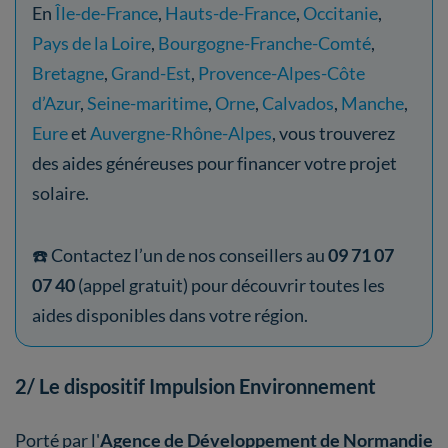
En
Île-de-France
,
Hauts-de-France
,
Occitanie
,
Pays de la Loire
,
Bourgogne-Franche-Comté
,
Bretagne
,
Grand-Est
,
Provence-Alpes-Côte
d’Azur
,
Seine-maritime
,
Orne
,
Calvados
,
Manche
,
Eure
et
Auvergne-Rhône-Alpes
, vous trouverez
des aides généreuses pour financer votre projet
solaire.
☎️ Contactez l’un de nos conseillers au
09 71 07
07 40
(appel gratuit) pour découvrir toutes les
aides disponibles dans votre région.
2/ Le dispositif Impulsion Environnement
Porté par l'
Agence de Développement de Normandie