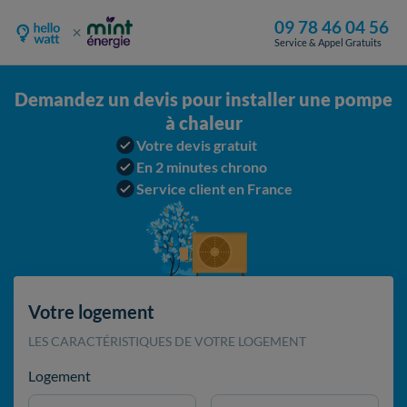
09 78 46 04 56
Service & Appel Gratuits
Demandez un devis pour installer une pompe
à chaleur
Votre devis gratuit
En 2 minutes chrono
Service client en France
Votre logement
LES CARACTÉRISTIQUES DE VOTRE LOGEMENT
Logement