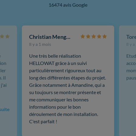
16474 avis Google
Christian Mengotti
Il y a 1 mois
Il y 
e
Une très belle réalisation
Etud
ion
HELLOWAT grâce à un suivi
acco
ler
particulièrement rigoureux tout au
mome
 Il
long des différentes étapes du projet.
paus
j'ai
Grâce notamment à Amandine, qui a
su toujours se montrer présente et
me communiquer les bonnes
informations pour le bon
 suite
déroulement de mon installation.
C'est parfait !