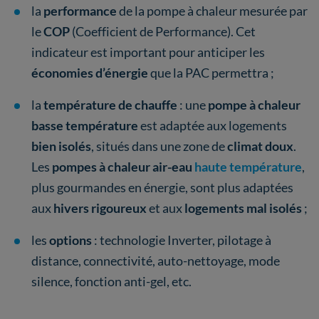
la
performance
de la pompe à chaleur mesurée par
le
COP
(Coefficient de Performance). Cet
indicateur est important pour anticiper les
économies d’énergie
que la PAC permettra ;
la
température de chauffe
: une
pompe à chaleur
basse température
est adaptée aux logements
bien isolés
, situés dans une zone de
climat doux
.
Les
pompes à chaleur air-eau
haute température
,
plus gourmandes en énergie, sont plus adaptées
aux
hivers rigoureux
et aux
logements mal isolés
;
les
options
: technologie Inverter, pilotage à
distance, connectivité, auto-nettoyage, mode
silence, fonction anti-gel, etc.