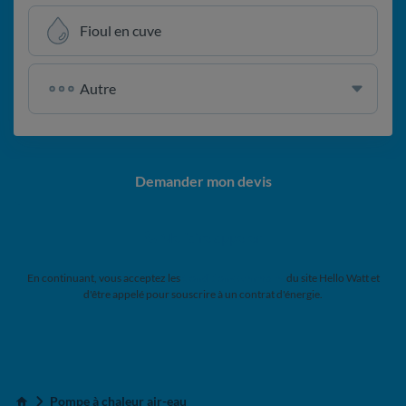
Fioul en cuve
Demander mon devis
Me faire appeler
En continuant, vous acceptez les
Conditions Générales
du site Hello Watt et
d'être appelé pour souscrire à un contrat d'énergie.
Pompe à chaleur air-eau