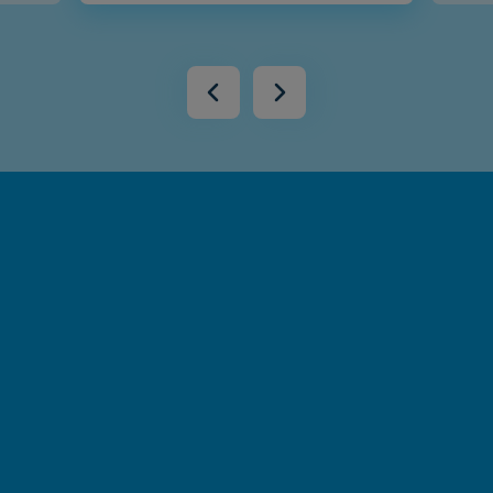
Restez au chaud, on s’occupe de tout
Dimensionnement
Nous réalisons l’étude thermique de votre habitation pour
déterminer la taille et le type de pompe à chaleur dont vous
avez besoin.