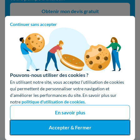
Obtenir mon devis gratuit
Continuer sans accepter
FAQ : vos questions sur le devis pompe
à chaleur air-eau
Quel est le prix d’une pompe à chaleur air-eau ?
Pouvons-nous utiliser des cookies ?
Le
prix moyen d’une pompe à chaleur air-eau
sans
En utilisant notre site, vous acceptez l’utilisation de cookies
l’installation est compris
entre 7 000 et 13 000 € TTC
.
qui permettent de personnaliser votre navigation et
d’améliorer les performances du site. En savoir plus sur
Avec la pose comptez
10 000 à 15 000 €
et jusqu’à
16
notre
politique d'utilisation de cookies.
000 €
avec production d’eau chaude sanitaire
.
En savoir plus
La surface à chauffer peut cependant impacter ce prix,
Accepter & Fermer
prévoyez environ
90 à 130 €/m²
TTC en comptant les