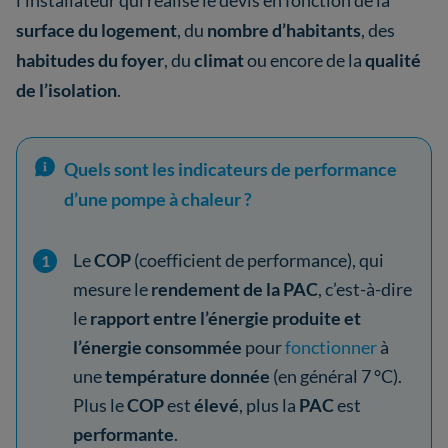
l’installateur qui réalise le devis en fonction de la
surface du logement
, du
nombre d’habitants
, des
habitudes du foyer
, du
climat
ou encore de la
qualité
de l’isolation
.
Quels sont les indicateurs de performance
d’une pompe à chaleur ?
Le
COP
(coefficient de performance), qui
mesure le
rendement de la PAC
, c’est-à-dire
le
rapport entre l’énergie produite et
l’énergie consommée
pour
fonctionner
à
une
température donnée
(en général 7 °C).
Plus le
COP
est
élevé
, plus la
PAC
est
performante
.