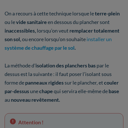
On a recours à cette technique lorsque le
terre-plein
ou le
vide sanitaire
en dessous du plancher sont
inaccessibles,
lorsqu’on veut
remplacer totalement
son sol,
ou encore lorsqu’on souhaite
installer un
système de chauffage par le sol
.
La méthode d'
isolation des planchers bas
par le
dessus est la suivante : il faut poser l’isolant sous
forme de
panneaux rigides
sur le plancher, et
couler
par-dessus
une
chape
qui servira elle-même de
base
au
nouveau revêtement.
Attention !