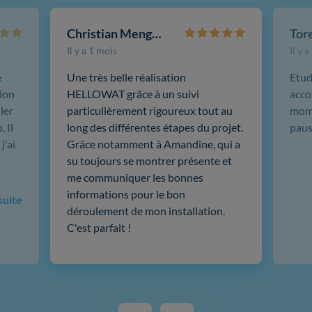
Christian Mengotti
Il y a 1 mois
Il y 
e
Une très belle réalisation
Etud
ion
HELLOWAT grâce à un suivi
acco
ler
particulièrement rigoureux tout au
mome
 Il
long des différentes étapes du projet.
paus
j'ai
Grâce notamment à Amandine, qui a
su toujours se montrer présente et
me communiquer les bonnes
informations pour le bon
 suite
déroulement de mon installation.
C'est parfait !