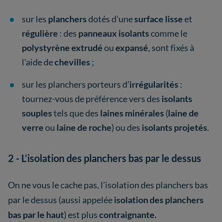
sur les
planchers
dotés d’une
surface lisse
et
régulière
: des
panneaux isolants
comme le
polystyrène extrudé
ou
expansé
, sont fixés à
l'aide de
chevilles
;
sur les planchers porteurs d’
irrégularités
:
tournez-vous de préférence vers
des
isolants
souples
tels que des
laines minérales
(
laine de
verre
ou
laine de roche
) ou des
isolants projetés
.
2 - L’isolation des planchers bas par le dessus
On ne vous le cache pas, l’isolation des planchers bas
par le dessus (aussi appelée
isolation des planchers
bas par le haut
) est plus
contraignante.