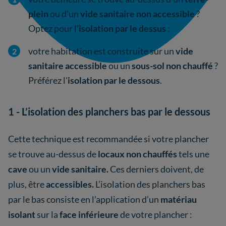
plein
ou d’un
vide sanitaire non accessible
?
Optez pour l
’isolation par le dessus
;
votre habitation est construite sur un
vide
sanitaire accessible
ou un
sous-sol non chauffé
?
Préférez l'
isolation par le dessous
.
1 - L’isolation des planchers bas par le dessous
Cette technique est recommandée si votre plancher
se trouve au-dessus de
locaux non chauffés
tels une
cave
ou un
vide sanitaire.
Ces derniers doivent, de
plus, être
accessibles.
L’isolation des planchers bas
par le bas consiste en l’application d’un
matériau
isolant
sur la
face inférieure
de votre plancher :