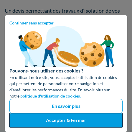
Un devis permettant des travaux d’isolation de vos
planchers bas est un document comportant plusieurs
Continuer sans accepter
éléments indispensables. Les voici :
le
prix des matériaux
à installer ;
le
coût de la main-d'œuvre
;
Pouvons-nous utiliser des cookies ?
la liste complète de
toutes les prestations
En utilisant notre site, vous acceptez l’utilisation de cookies
(travaux d’aménagement, installation de l’isolant,
qui permettent de personnaliser votre navigation et
etc.) ;
d’améliorer les performances du site. En savoir plus sur
notre
politique d'utilisation de cookies.
d’autres
informations secondaires
(les références
En savoir plus
des matériaux, etc.).
Accepter & Fermer