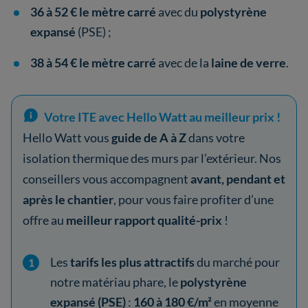
36 à 52 € le mètre carré
avec du
polystyrène
expansé
(PSE) ;
38 à 54 € le mètre carré
avec de la
laine de verre
.
Votre ITE avec Hello Watt au meilleur prix !
Hello Watt vous
guide de A à Z
dans votre
isolation thermique des murs par l’extérieur. Nos
conseillers vous accompagnent
avant, pendant et
après le chantier
, pour vous faire profiter d’une
offre au
meilleur rapport qualité-prix
!
Les
tarifs les plus attractifs
du marché pour
notre matériau phare, le
polystyrène
expansé (PSE)
:
160 à 180 €/m²
en moyenne