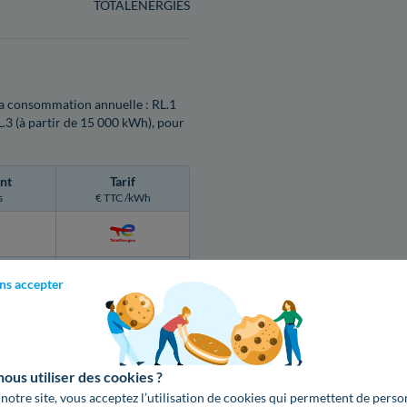
TOTALENERGIES
n la consommation annuelle : RL.1
L.3 (à partir de 15 000 kWh), pour
nt
Tarif
s
€ TTC /kWh
0,1617 €
ns accepter
0,1233 €
0,1233 €
0,1233 €
us utiliser des cookies ?
 notre site, vous acceptez l’utilisation de cookies qui permettent de perso