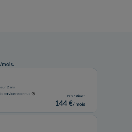
/mois.
e sur 2 ans
 de service reconnue
Prix estimé :
144 €
/ mois