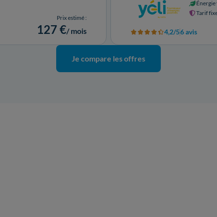
Énergie 
Tarif fix
Prix estimé :
127 €
/ mois
4,2/5
6 avis
Je compare les offres