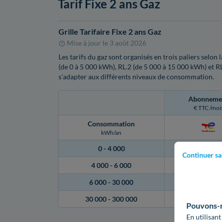
Tarif Fixe 2 ans Gaz
Grille Tarifaire Fixe 2 ans Gaz
Mise à jour le
3 août 2026
Les tarifs du gaz sont organisés en trois paliers selo
(de 0 à 5 000 kWh), RL.2 (de 5 000 à 15 000 kWh) et R
s'adapter aux différents niveaux de consommation.
Abonneme
€ TTC /moi
Consommation
kWh/an
0 -
4 000
12,70 €
Continuer sa
4 000 -
6 000
30,06 €
6 000 -
30 000
30,06 €
30 000 -
300 000
30,06 €
Pouvons-no
En utilisant