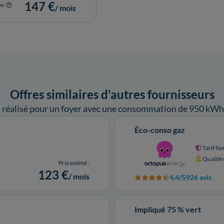
147 €
ue
/ mois
Offres similaires d'autres fournisseurs
l réalisé pour un foyer avec une consommation de 950 kWh
Éco-conso gaz
Tarif fix
Qualité
Prix estimé :
123 €
/ mois
4,4/5
926 avis
Impliqué 75 % vert