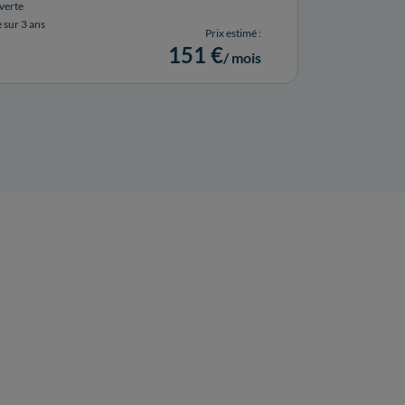
verte
e sur 3 ans
Prix estimé :
151 €
/ mois