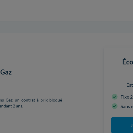
Éco
 Gaz
Est
Fixe 2
ans Gaz, un contrat à prix bloqué
Sans 
endant 2 ans.
J