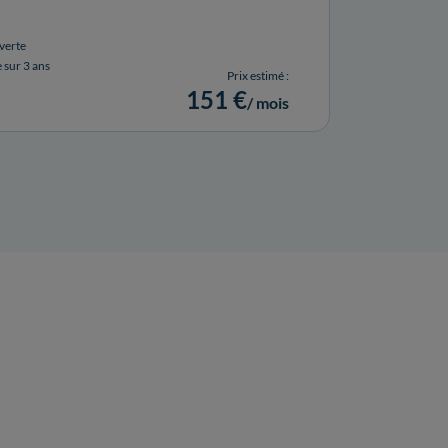
verte
e sur 3 ans
Prix estimé :
151 €
/ mois