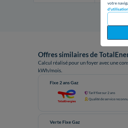
votre navig
d'utilisatio
Offres similaires de TotalEne
Calcul réalisé pour un foyer avec une c
kWh/mois.
Fixe 2 ans Gaz
Tarif fixe sur 2 ans
Qualité de service reconn
Verte Fixe Gaz