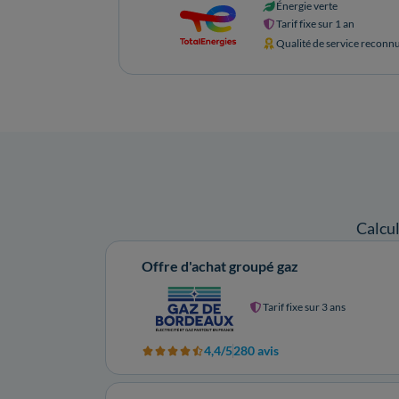
Énergie verte
Tarif fixe sur 1 an
Qualité de service reconn
Calcu
Offre d'achat groupé gaz
Tarif fixe sur 3 ans
4,4/5
280 avis