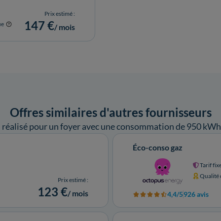
Prix estimé :
147 €
ue
/ mois
Offres similaires d'autres fournisseurs
l réalisé pour un foyer avec une consommation de 950 kWh
Éco-conso gaz
Tarif fix
Qualité
Prix estimé :
123 €
/ mois
4,4/5
926 avis