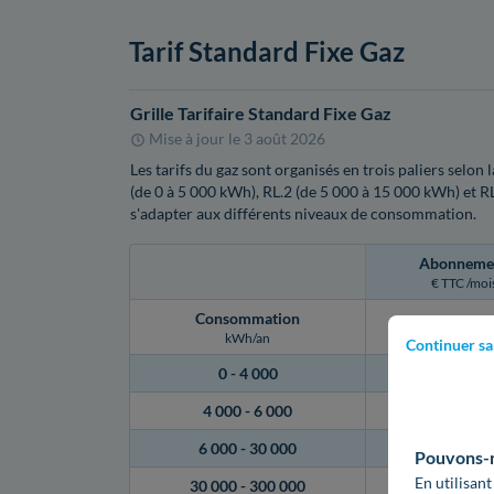
Tarif Standard Fixe Gaz
Grille Tarifaire Standard Fixe Gaz
Mise à jour le
3 août 2026
Les tarifs du gaz sont organisés en trois paliers selo
(de 0 à 5 000 kWh), RL.2 (de 5 000 à 15 000 kWh) et R
s'adapter aux différents niveaux de consommation.
Abonneme
€ TTC /moi
Consommation
kWh/an
Continuer sa
0 -
4 000
12,27 €
4 000 -
6 000
28,66 €
6 000 -
30 000
28,66 €
Pouvons-no
En utilisant
30 000 -
300 000
28,66 €