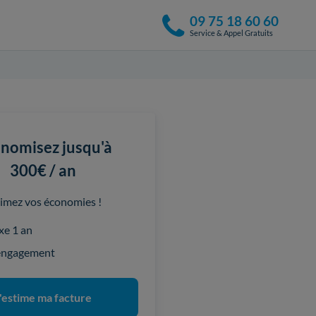
09 75 18 60 60
Service & Appel Gratuits
nomisez jusqu'à
300€ / an
imez vos économies !
ixe 1 an
engagement
'estime ma facture