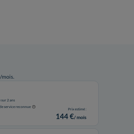
/mois.
e sur 2 ans
 de service reconnue
Prix estimé :
144 €
/ mois