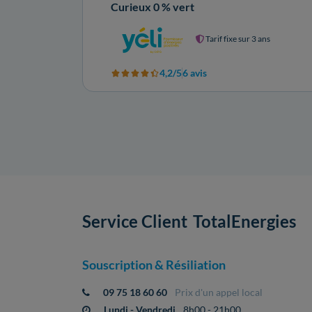
Curieux 0 % vert
Tarif fixe sur 3 ans
4,2/5
6 avis
Service Client
TotalEnergies
Souscription & Résiliation
09 75 18 60 60
Prix d'un appel local
Lundi - Vendredi
8h00 - 21h00