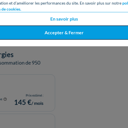
ation et d’améliorer les performances du site. En savoir plus sur notre
pol
n de cookies.
Voir toute la grille tarifaire
En savoir plus
Accepter & Fermer
rgies
onsommation de 950
Prix estimé :
ue
145 €
/ mois