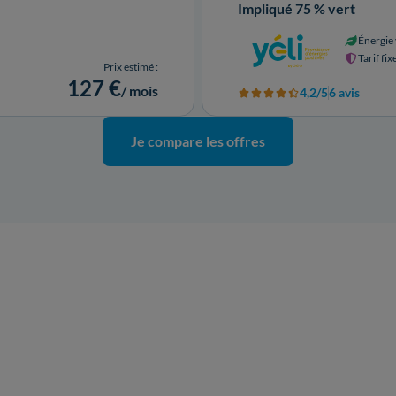
Impliqué 75 % vert
Énergie 
Tarif fix
Prix estimé :
127 €
/ mois
4,2/5
6 avis
Je compare les offres