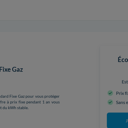
Éco
Fixe Gaz
Est
Prix f
ndard Fixe Gaz pour vous protéger
Sans 
ffre à prix fixe pendant 1 an vous
et du kWh stable.
J