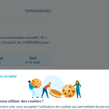
TOTALENERGIES
n la consommation annuelle : RL.1
L.3 (à partir de 15 000 kWh), pour
nt
Tarif
s
€ TTC /kWh
ns accepter
0,1626 €
0,1236 €
0,1236 €
us utiliser des cookies ?
 notre site, vous acceptez l’utilisation de cookies qui permettent de perso
0,1236 €