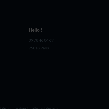
Hello !
09 78 46 04 69
75018 Paris
t du comparateur
|
Traitement des avis