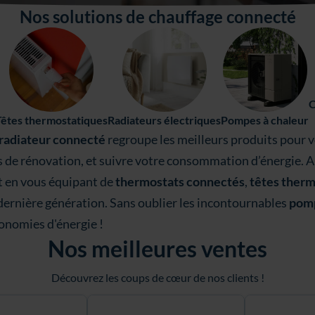
Nos solutions de chauffage connecté
C
Radiateurs électriques
Têtes thermostatiques
Pompes à chaleur
 radiateur connecté
regroupe les meilleurs produits pour 
s de rénovation, et suivre votre consommation d’énergie. 
t en vous équipant de
thermostats connectés
,
têtes ther
ernière génération. Sans oublier les incontournables
pomp
conomies d'énergie !
Nos meilleures ventes
Découvrez les coups de cœur de nos clients !