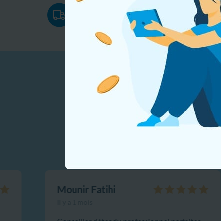
P
En utilisant
Livraison à domicile
s
votre navig
d'utilisatio
Ce que
Mounir Fatihi
Il y a 1 mois
Conseiller détendu professionnel parfaites