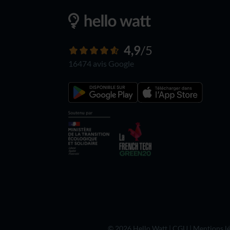
4,9
/5
16474 avis
Google
© 2026 Hello Watt |
CGU
|
Mentions lé