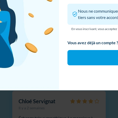
aiement en ligne 100 %
 notre site, vous acceptez l’utilisation de cookies qui permettent de perso
Retours sans conditio
écurisé
ation et d’améliorer les performances du site. En savoir plus sur notre
pol
n de cookies.
En savoir plus
Accepter & Fermer
 les utilisateurs pensent d'Hel
4,9
16474 avis Google
Chloé Servignat
Il y a 2 semaines
Échange très sympathique. Le monsieur à