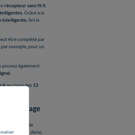
’un
récepteur sans fil X
telligentes
. Grâce à la
intelligente
, fini le
peut être complété par
par exemple, pour un
us pouvez également
ignal
.
ral
au cours des
12
de chauffage
t des modèles de
’un
thermostat
. Ainsi,
nnaliser