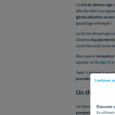
Ce
kit de démarrage
c
afin de relier vos appa
géolocalisation avan
gaspillage d’énergie !
Le kit de démarrage c
d’autres
équipement
contrôle multi-zone d
Bien que le
récepteur 
ajouter un
Bridge X
à 
Tado° s’engage à vous 
premiers mois
si vous
Continuer sa
Un thermostat
Le thermostat Intellige
Pouvons-no
pompes à chaleur
(PAC
En utilisant