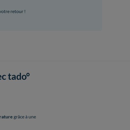
votre retour !
ec tado°
rature
grâce à une