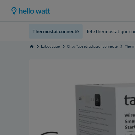
Thermostat connecté
Tête thermostatique co
La boutique
Chauffage et radiateur connecté
Therm
Accueil