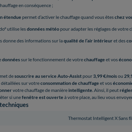
 chauffage en conséquence ;
ion étendue
permet d’activer le chauffage quand vous êtes
chez vo
o° utilise les
données météo
pour adapter les réglages de votre c
us donne des informations sur la
qualité de l’air intérieur
et des
co
e
données
sur le fonctionnement de votre
chauffage
et vos
écono
ermet de
souscrire au service Auto-Assist
pour
3,99 €/mois
ou
29,
 détaillées sur votre
consommation de chauffage
et vos
économie
ionner
votre chauffage de manière
intelligente
. Ainsi, il peut
régler
rêter si une
fenêtre est ouverte
à votre place, au lieu vous envoye
 techniques
Thermostat Intelligent X Sans fi