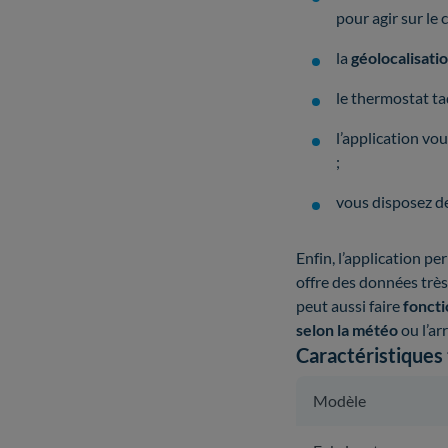
pour agir sur le
la
géolocalisat
le thermostat tad
l’application vo
;
vous disposez d
Enfin, l’application p
offre des données très
peut aussi faire
fonct
selon la météo
ou l’ar
Caractéristiques
Modèle