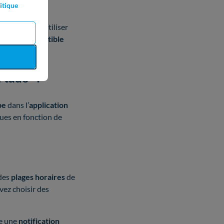
itique
l’énergie
.
s permet de l’utiliser
’est
pas compatible
 tado° ?
pe
dans l’
application
ques en fonction de
des
plages horaires
de
ez choisir des
ie une
notification