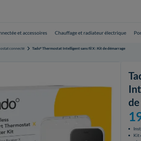
nnectée et accessoires
Chauffage et radiateur électrique
Pom
ostat connecté
Tado° Thermostat Intelligent sans fil X : Kit de démarrage
Ta
Int
de
1
Inst
Kit