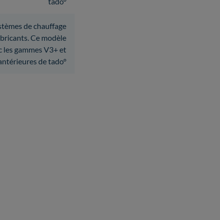
tado°
ystèmes de chauffage
abricants. Ce modèle
ec les gammes V3+ et
antérieures de tado°