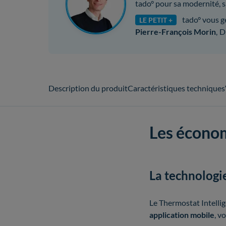
tado° pour sa modernité, sa
tado° vous gé
LE PETIT +
Pierre-François Morin
,
D
Description du produit
Caractéristiques techniques
Les économ
La technologi
Le Thermostat Intellig
application mobile
, v