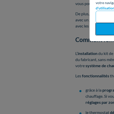
votre navig
vous pouvez bénéficie
d'utilisatio
De plus, le système ta
avec un grand nombre
avec les appareils tad
Comment foncti
L’
installation
du kit d
du fabricant, sans mê
votre
système de cha
Les
fonctionnalités
th
grâce à la
progra
chauffage. Si vo
réglages par zo
le thermostat
dé