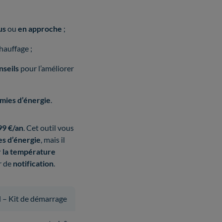
us
ou
en approche
;
hauffage ;
nseils
pour l’améliorer
mies d’énergie
.
99 €/an
. Cet outil vous
s d’énergie
, mais il
 la température
r de
notification
.
l – Kit de démarrage