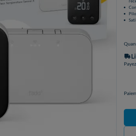
réce
Com
Pilo
Sat
Quant
L
Payez 
Paiem