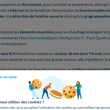
omprend un
thermostat
, pour contrôler la température, ainsi qu
reils à
Internet
et de bénéficier d’encore plus de
fonctionnalités in
cée
, à la
détection de fenêtre ouverte
ainsi qu’à la
programmation 
omprend les
éléments essentiels
pour un chauffage intelligent et 
s
comme les
têtes thermostatiques intelligentes X - Pack Quattro
e la température.
sans fil X
fonctionne comme un
routeur de bordure Thread
, vo
votre système si vous avez une grande maison, afin d’améliorer le
s
faire économiser de l’énergie et propose un
remboursement intég
 n’êtes pas satisfait.
ns accepter
 compatible avec de nombreux systèmes 
nt X sans fil est
compatible
avec les
chaudières à gaz
et la plupar
us utiliser des cookies ?
), ainsi qu’avec les
planchers chauffant hydrauliques
équipés d
 notre site, vous acceptez l’utilisation de cookies qui permettent de perso