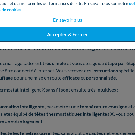
ation et d’améliorer les performances du site. En savoir plus sur notre
pol
r de ses
fonctionnalités
dans la majorité des cas pour
économiser 
n de cookies.
do° est compatible avec le
standard domotique Matter
, ce qui vou
En savoir plus
 d’
appareils connectés
. En revanche, le thermostat Intelligent X n
o° des
gammes V3+ et antérieures
.
Accepter & Fermer
onne le Thermostat Intelligent X sans fil
e démarrage tado° est
très simple
et vous êtes guidé
étape par éta
me être connecté à internet. Vous recevez des
instructions
spécifi
uffage
pour une mise en route
efficace
et
personnalisée
.
ermostat Intelligent X sans fil sont ensuite très intuitives :
mmation intelligente
, paramétrez une
température consigne
et 
us êtes équipé de
têtes thermostatiques intelligentes X,
vous pouv
ne
de votre logement ;
tecte les fenêtres ouvertes
, sans ajout de
capteur
et vous envo