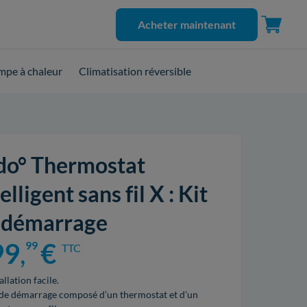
Acheter maintenant
pe à chaleur
Climatisation réversible
do° Thermostat
elligent sans fil X : Kit
 démarrage
99
,
€
99
TTC
allation facile.
 de démarrage composé d’un thermostat et d’un