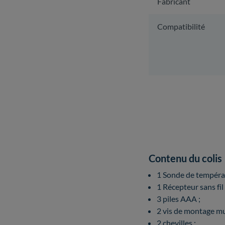
Fabricant
Compatibilité
Contenu du colis
1 Sonde de températu
1 Récepteur sans fil 
3 piles AAA ;
2 vis de montage mu
2 chevilles ;