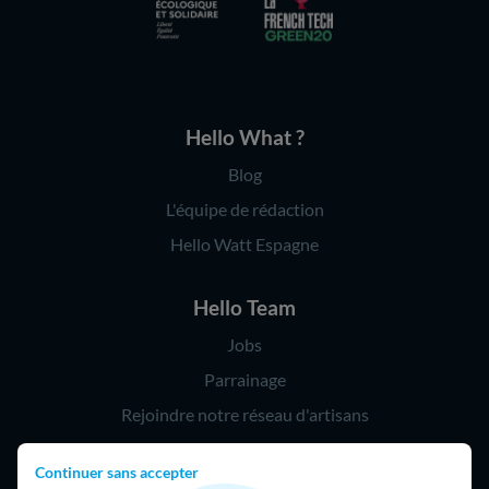
Hello What ?
Blog
L'équipe de rédaction
Hello Watt Espagne
Hello Team
Jobs
Parrainage
Rejoindre notre réseau d'artisans
Continuer sans accepter
Hello !