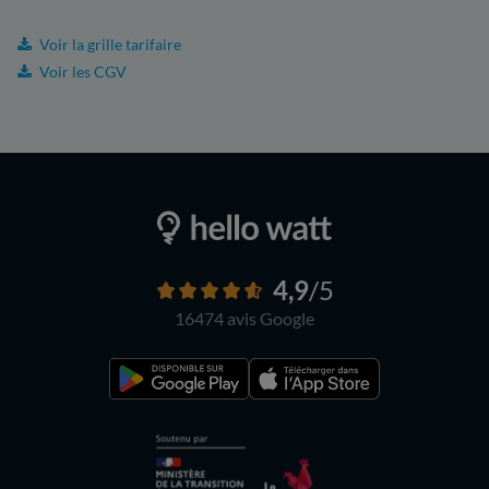
Voir la grille tarifaire
Voir les CGV
4,9
/5
16474 avis
Google