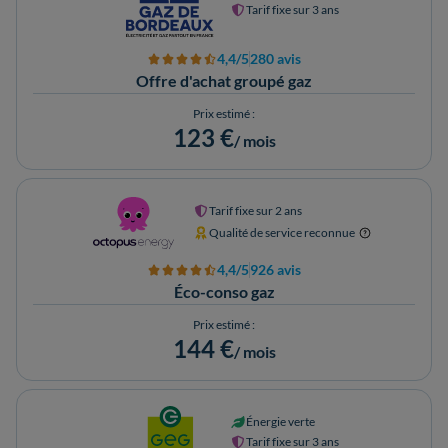
Tarif fixe sur 3 ans
4,4/5
280 avis
Offre d'achat groupé gaz
Prix estimé :
123 €
/ mois
Tarif fixe sur 2 ans
Qualité de service reconnue
4,4/5
926 avis
Éco-conso gaz
Prix estimé :
144 €
/ mois
Énergie verte
Tarif fixe sur 3 ans