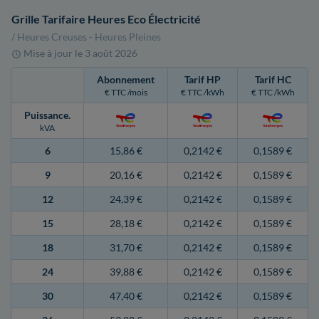
Grille Tarifaire Heures Eco Électricité
/ Heures Creuses - Heures Pleines
Mise à jour le
3 août 2026
Abonnement
Tarif HP
Tarif HC
€ TTC /mois
€ TTC /kWh
€ TTC /kWh
Puissance
.
kVA
6
15,86 €
0,2142 €
0,1589 €
9
20,16 €
0,2142 €
0,1589 €
12
24,39 €
0,2142 €
0,1589 €
15
28,18 €
0,2142 €
0,1589 €
18
31,70 €
0,2142 €
0,1589 €
24
39,88 €
0,2142 €
0,1589 €
30
47,40 €
0,2142 €
0,1589 €