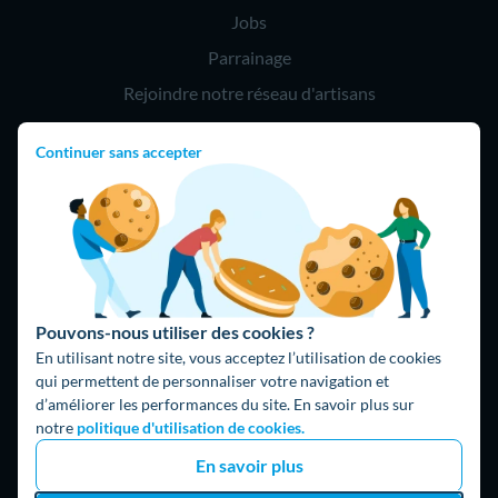
Jobs
Parrainage
Rejoindre notre réseau d'artisans
Continuer sans accepter
Hello !
09 75 18 60 60
(8h-21h)
75018 Paris
Pouvons-nous utiliser des cookies ?
En utilisant notre site, vous acceptez l’utilisation de cookies
qui permettent de personnaliser votre navigation et
d’améliorer les performances du site. En savoir plus sur
Fait avec ⚡ par Hello Watt
notre
politique d'utilisation de cookies.
© 2026 Hello Watt |
CGU
|
Mentions légales
|
Données
En savoir plus
personnelles
|
Cookies
|
Méthodologie et fonctionnement du