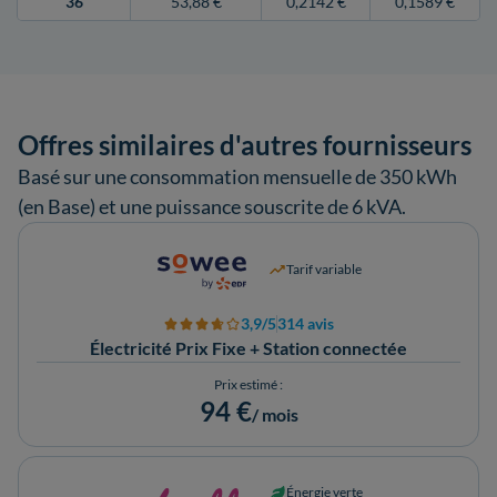
36
53,88 €
0,2142 €
0,1589 €
Offres similaires d'autres fournisseurs
Basé sur une consommation mensuelle de 350 kWh
(en Base) et une puissance souscrite de 6 kVA.
Tarif variable
3,9/5
314 avis
Électricité Prix Fixe + Station connectée
Prix estimé :
94 €
/ mois
Énergie verte