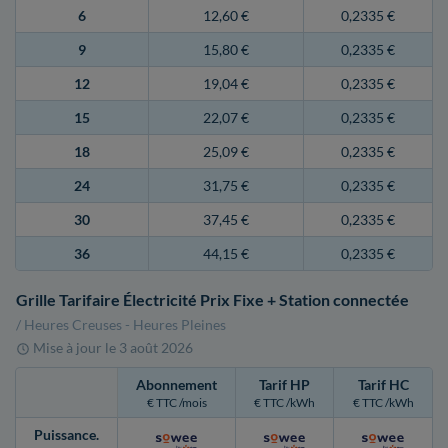
6
12,60 €
0,2335 €
9
15,80 €
0,2335 €
12
19,04 €
0,2335 €
15
22,07 €
0,2335 €
18
25,09 €
0,2335 €
24
31,75 €
0,2335 €
30
37,45 €
0,2335 €
36
44,15 €
0,2335 €
Grille Tarifaire Électricité Prix Fixe + Station connectée
/ Heures Creuses - Heures Pleines
Mise à jour le
3 août 2026
Abonnement
Tarif HP
Tarif HC
€ TTC /mois
€ TTC /kWh
€ TTC /kWh
Puissance
.