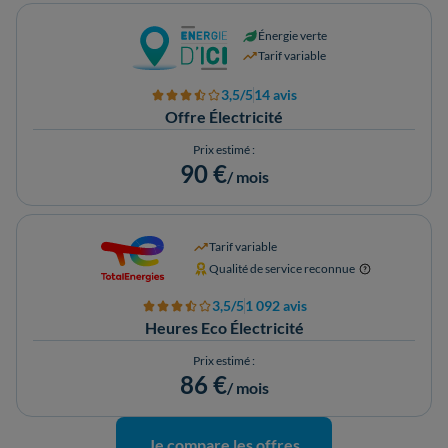
Énergie verte
Tarif variable
3,5/5
14 avis
Offre Électricité
Prix estimé :
90 €
/ mois
Tarif variable
Qualité de service reconnue
3,5/5
1 092 avis
Heures Eco Électricité
Prix estimé :
86 €
/ mois
Je compare les offres