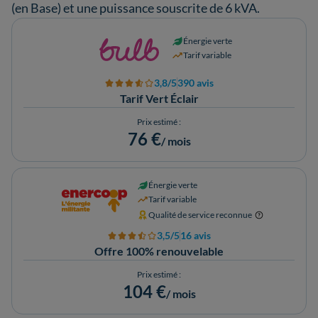
(en Base) et une puissance souscrite de 6 kVA.
Énergie verte
Tarif variable
3,8/5
390 avis
Tarif Vert Éclair
Prix estimé :
76 €
/ mois
Énergie verte
Tarif variable
Qualité de service reconnue
3,5/5
16 avis
Offre 100% renouvelable
Prix estimé :
104 €
/ mois