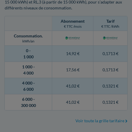
15 000 kWh) et RL.3 (à partir de 15 000 kWh), pour s'adapter aux
différents niveaux de consommation.
Abonnement
Tarif
€ TTC /mois
€ TTC /kWh
Consommation
.
kWh/an
0 -
14,92 €
0,1713 €
1 000
1 000 -
17,56 €
0,1713 €
4 000
4 000 -
41,02 €
0,1321 €
6 000
6 000 -
41,02 €
0,1321 €
300 000
Voir toute la grille tarifaire