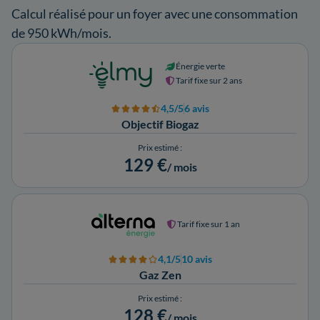
Calcul réalisé pour un foyer avec une consommation
de 950 kWh/mois.
Énergie verte
Tarif fixe sur 2 ans
4,5/5
6 avis
Objectif Biogaz
Prix estimé :
129 €
/ mois
Tarif fixe sur 1 an
4,1/5
10 avis
Gaz Zen
Prix estimé :
128 €
/ mois