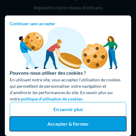
Rejoindre notre réseau d'artisans
Continuer sans accepter
Hello !
09 75 18 60 60
(8h-21h)
75018 Paris
Pouvons-nous utiliser des cookies ?
En utilisant notre site, vous acceptez l’utilisation de cookies
qui permettent de personnaliser votre navigation et
d’améliorer les performances du site. En savoir plus sur
Fait avec ⚡ par Hello Watt
notre
politique d'utilisation de cookies.
© 2026 Hello Watt |
CGU
|
Mentions légales
|
Données
En savoir plus
personnelles
|
Cookies
|
Méthodologie et fonctionnement du
comparateur
|
Traitement des avis
Accepter & Fermer