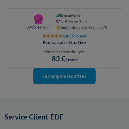
Énergie verte
Tarif fixe sur 2 ans
Qualité de service reconnue
4,4/5
926 avis
Éco-saison + Gaz fixe
Prix estimé électricité + gaz :
83 €
/ mois
Je compare les offres
Service Client
EDF