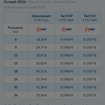
Groupé 2026
/ Heures Creuses - Heures Pleines
Mise à jour le
3 août 2026
Abonnement
Tarif HP
Tarif HC
€ TTC /mois
€ TTC /kWh
€ TTC /kWh
Puissance
.
kVA
6
18,36 €
0,1966 €
0,1507 €
9
24,77 €
0,1966 €
0,1507 €
12
30,91 €
0,1966 €
0,1507 €
15
35,02 €
0,1966 €
0,1507 €
18
40,51 €
0,1966 €
0,1507 €
24
51,74 €
0,1966 €
0,1507 €
30
62,38 €
0,1966 €
0,1507 €
36
70,36 €
0,1966 €
0,1507 €