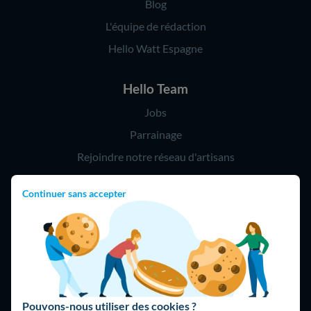
Blog
L'équipe de rédaction
Hello Watt Espagne
Hello Team
Jobs
Parrainage
Rejoindre notre réseau d'artisans
Continuer sans accepter
Hello !
09 75 18 60 60
(8h-21h)
75018 Paris
Pouvons-nous utiliser des cookies ?