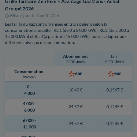
Grille Tarifaire Zen Fixe + Avantage Gaz 2 ans - Achat
Groupé 2026
Mise à jour le
3 août 2026
Les tarifs du gaz sont organisés en trois paliers selon la
consommation annuelle : RL.1 (de 0 à 5 000 kWh), RL.2 (de 5 000 à
15 000 kWh) et RL.3 (à partir de 15 000 kWh), pour s'adapter aux
différents niveaux de consommation.
Abonnement
Tarif
€ TTC /mois
€ TTC /kWh
Consommation
.
kWh/an
0 -
10,40 €
0,1567 €
4 000
4 000 -
24,57 €
0,1245 €
6 000
6 000 -
24,57 €
0,1245 €
11 000