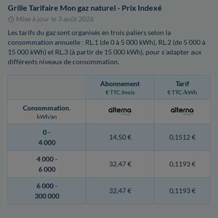
Grille Tarifaire Mon gaz naturel - Prix Indexé
Mise à jour le
3 août 2026
Les tarifs du gaz sont organisés en trois paliers selon la
consommation annuelle : RL.1 (de 0 à 5 000 kWh), RL.2 (de 5 000 à
15 000 kWh) et RL.3 (à partir de 15 000 kWh), pour s'adapter aux
différents niveaux de consommation.
Abonnement
Tarif
€ TTC /mois
€ TTC /kWh
Consommation
.
kWh/an
0 -
14,50 €
0,1512 €
4 000
4 000 -
32,47 €
0,1193 €
6 000
6 000 -
32,47 €
0,1193 €
300 000