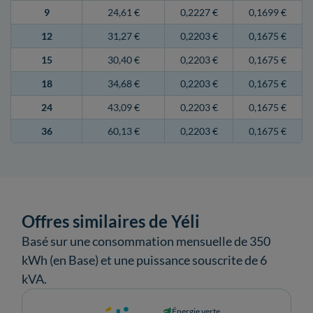
9
24,61 €
0,2227 €
0,1699 €
12
31,27 €
0,2203 €
0,1675 €
15
30,40 €
0,2203 €
0,1675 €
18
34,68 €
0,2203 €
0,1675 €
24
43,09 €
0,2203 €
0,1675 €
36
60,13 €
0,2203 €
0,1675 €
Offres similaires de Yéli
Basé sur une consommation mensuelle de 350
kWh (en Base) et une puissance souscrite de 6
kVA.
Énergie verte