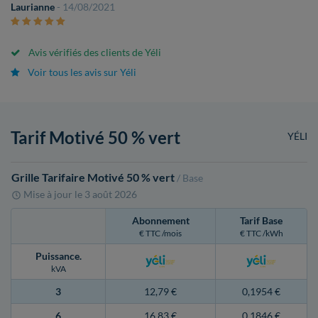
Laurianne
- 14/08/2021
Avis vérifiés des clients de Yéli
Voir tous les avis sur Yéli
Tarif Motivé 50 % vert
YÉLI
Grille Tarifaire Motivé 50 % vert
/ Base
Mise à jour le
3 août 2026
Abonnement
Tarif Base
€ TTC /mois
€ TTC /kWh
Puissance
.
kVA
3
12,79 €
0,1954 €
6
16,83 €
0,1846 €