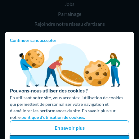
Jobs
Parrainage
Rejoindre notre réseau d'artisans
Continuer sans accepter
Hello !
09 75 18 60 60
(8h-21h)
75018 Paris
Pouvons-nous utiliser des cookies ?
En utilisant notre site, vous acceptez l’utilisation de cookies
qui permettent de personnaliser votre navigation et
d’améliorer les performances du site. En savoir plus sur
Fait avec ⚡ par Hello Watt
notre
politique d'utilisation de cookies.
© 2026 Hello Watt |
CGU
|
Mentions légales
|
Données
En savoir plus
personnelles
|
Cookies
|
Méthodologie et fonctionnement du