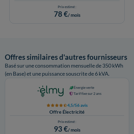
Prix estimé :
78 €
/ mois
Offres similaires d'autres fournisseurs
Basé sur une consommation mensuelle de 350 kWh
(en Base) et une puissance souscrite de 6 kVA.
Énergie verte
Tarif fixe sur 2 ans
4,5/5
6 avis
Offre Électricité
Prix estimé :
93 €
/ mois