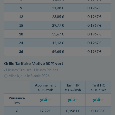
9
21,38 €
0,1967 €
12
23,85 €
0,1967 €
15
29,77 €
0,1967 €
18
33,67 €
0,1967 €
24
42,13 €
0,1967 €
36
59,65 €
0,1967 €
Grille Tarifaire Motivé 50 % vert
/ Heures Creuses - Heures Pleines
Mise à jour le
3 août 2026
Abonnement
Tarif HP
Tarif HC
€ TTC /mois
€ TTC /kWh
€ TTC /kWh
Puissance
.
kVA
6
17,29 €
0,1981 €
0,1453 €