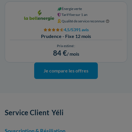
Énergie verte
Tarif fixe sur 1 an
Qualité de service reconnue
4,5/5
391 avis
Prudence - Fixe 12 mois
Prix estimé :
84 €
/ mois
Je compare les offres
Service Client
Yéli
Souscription & Résiliation