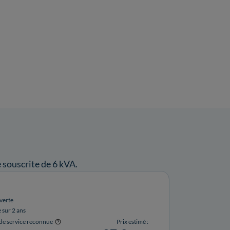
souscrite de 6 kVA.
verte
e sur 2 ans
 de service reconnue
Prix estimé :