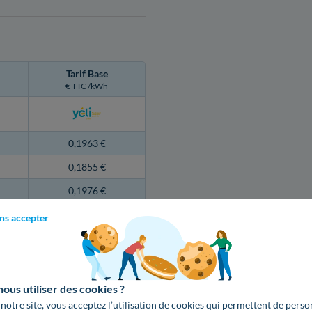
Tarif Base
€ TTC /kWh
0,1963 €
0,1855 €
0,1976 €
0,1976 €
ns accepter
0,1976 €
0,1976 €
0,1976 €
us utiliser des cookies ?
 notre site, vous acceptez l’utilisation de cookies qui permettent de perso
0,1976 €