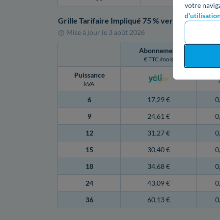
votre navig
d'utilisatio
Grille Tarifaire Impliqué 75 % vert
/ Heures Creu
Mise à jour le
3 août 2026
Abonnement
T
€ TTC /mois
€ 
Puissance
kVA
6
17,29 €
0
9
24,61 €
0
12
31,27 €
0
15
30,40 €
0
18
34,68 €
0
24
43,09 €
0
36
60,13 €
0