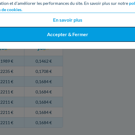
ation et d’améliorer les performances du site. En savoir plus sur notre
pol
n de cookies.
ses - Heures Pleines
En savoir plus
arif HP
Tarif HC
Accepter & Fermer
TTC /kWh
€ TTC /kWh
,1989 €
0,1462 €
,2235 €
0,1708 €
,2211 €
0,1684 €
,2211 €
0,1684 €
,2211 €
0,1684 €
,2211 €
0,1684 €
,2211 €
0,1684 €