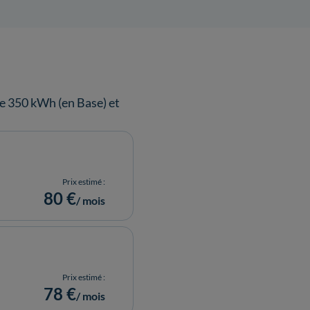
 350 kWh (en Base) et
Prix estimé :
80 €
/ mois
Prix estimé :
78 €
/ mois