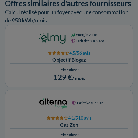
Offres similaires d'autres fournisseurs
Calcul réalisé pour un foyer avec une consommation
de 950 kWh/mois.
Énergie verte
Tarif fixe sur 2 ans
4,5/5
6 avis
Objectif Biogaz
Prix estimé :
129 €
/ mois
Tarif fixe sur 1 an
4,1/5
10 avis
Gaz Zen
Prix estimé :