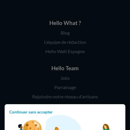
Hello What ?
Blog
L'équipe de rédaction
Hello Watt Espagne
Hello Team
Jobs
Parrainage
Rejoindre notre réseau d'artisans
Continuer sans accepter
Hello !
09 75 18 60 60
(8h-21h)