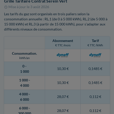
Grille Tarifaire Contrat Serein Vert
Mise à jour le
3 août 2026
Les tarifs du gaz sont organisés en trois paliers selon la
consommation annuelle : RL.1 (de 0 à 5 000 kWh), RL.2 (de 5 000 à
15 000 kWh) et RL.3 (à partir de 15 000 kWh), pour s'adapter aux
différents niveaux de consommation.
Abonnement
Tarif
€ TTC /mois
€ TTC /kWh
Consommation
.
kWh/an
0 -
10,30 €
0,1485 €
1 000
1 000 -
10,30 €
0,1485 €
4 000
4 000 -
28,07 €
0,112 €
6 000
6 000 -
28,07 €
0,112 €
300 000