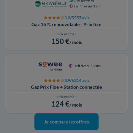
Énergie verte
Tarif fixe sur 1 an
3,9/5
557 avis
Gaz 15 % renouvelable - Prix fixe
Prix estimé :
150 €
/ mois
Tarif fixe sur 2 ans
3,9/5
314 avis
Gaz Prix Fixe + Station connectée
Prix estimé :
124 €
/ mois
Je compare les offres