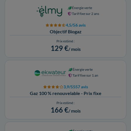
Énergie verte
Tarif fixe sur 2 ans
4,5/5
6 avis
Objectif Biogaz
Prix estimé :
129 €
/ mois
Énergie verte
Tarif fixe sur 1 an
3,9/5
557 avis
Gaz 100 % renouvelable - Prix fixe
Prix estimé :
166 €
/ mois