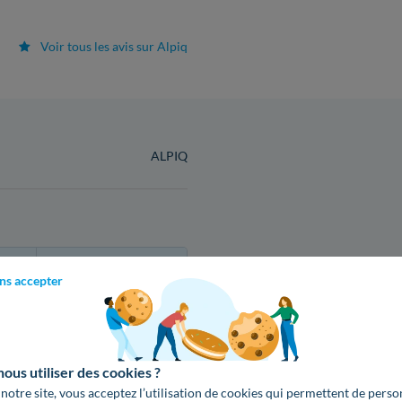
Voir tous les avis sur Alpiq
ALPIQ
Tarif Base
€ TTC /kWh
ns accepter
0,1681 €
us utiliser des cookies ?
0,1681 €
 notre site, vous acceptez l’utilisation de cookies qui permettent de perso