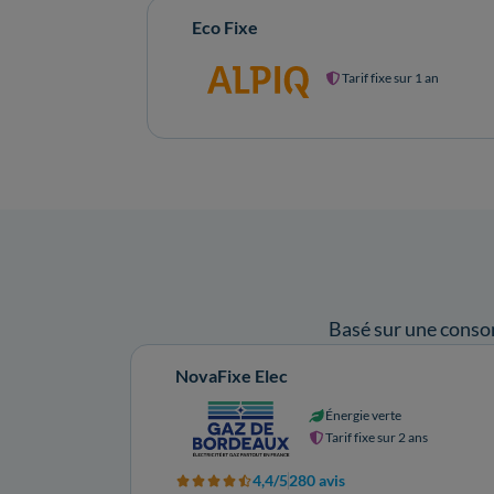
Eco Fixe
Tarif fixe sur 1 an
Basé sur une conso
NovaFixe Elec
Énergie verte
Tarif fixe sur 2 ans
4,4/5
280 avis