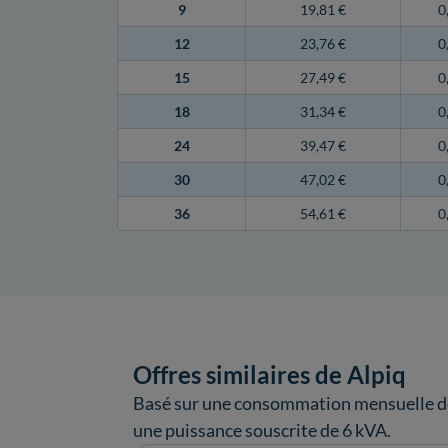
9
19,81 €
0
12
23,76 €
0
15
27,49 €
0
18
31,34 €
0
24
39,47 €
0
30
47,02 €
0
36
54,61 €
0
Offres similaires de Alpiq
Basé sur une consommation mensuelle de
une puissance souscrite de 6 kVA.