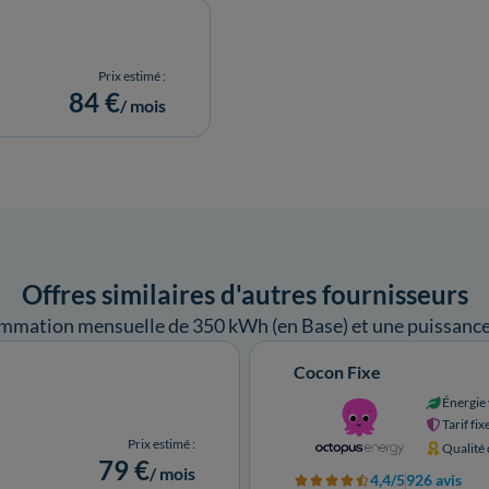
Prix estimé :
84 €
/ mois
Offres similaires d'autres fournisseurs
mmation mensuelle de 350 kWh (en Base) et une puissance 
Cocon Fixe
Énergie 
Tarif fix
Prix estimé :
Qualité
79 €
/ mois
4,4/5
926 avis