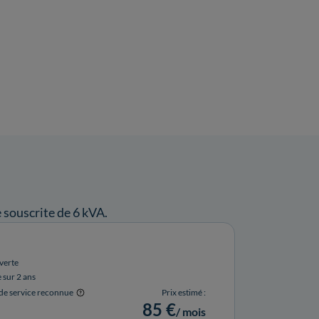
souscrite de 6 kVA.
verte
e sur 2 ans
 de service reconnue
Prix estimé :
85 €
/ mois