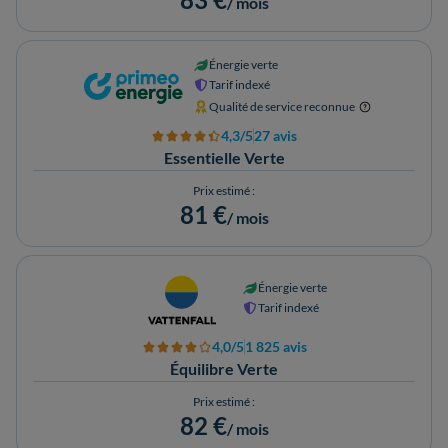
/ mois
Énergie verte
Tarif indexé
Qualité de service reconnue
4,3/5
27 avis
Essentielle Verte
Prix estimé :
81 €
/ mois
Énergie verte
Tarif indexé
4,0/5
1 825 avis
Équilibre Verte
Prix estimé :
82 €
/ mois