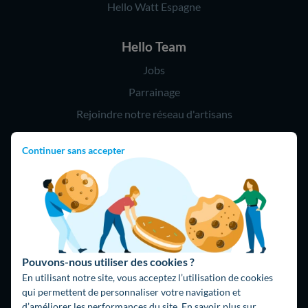
Hello Watt Espagne
Hello Team
Jobs
Parrainage
Rejoindre notre réseau d'artisans
Continuer sans accepter
Hello !
09 75 18 60 60
(8h-21h)
75018 Paris
Pouvons-nous utiliser des cookies ?
En utilisant notre site, vous acceptez l’utilisation de cookies
qui permettent de personnaliser votre navigation et
d’améliorer les performances du site. En savoir plus sur