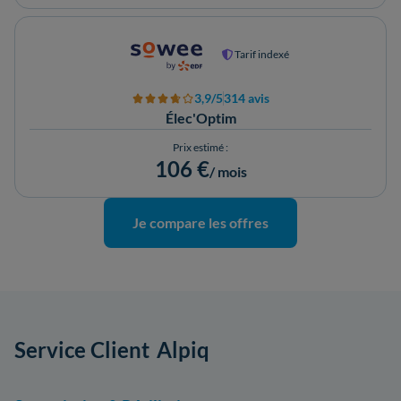
Tarif indexé
3,9/5
314 avis
Élec'Optim
Prix estimé :
106 €
/ mois
Je compare les offres
Service Client
Alpiq