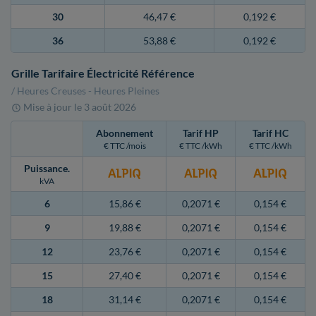
30
46,47 €
0,192 €
36
53,88 €
0,192 €
Grille Tarifaire Électricité Référence
/ Heures Creuses - Heures Pleines
Mise à jour le
3 août 2026
Abonnement
Tarif HP
Tarif HC
€ TTC /mois
€ TTC /kWh
€ TTC /kWh
Puissance
.
kVA
6
15,86 €
0,2071 €
0,154 €
9
19,88 €
0,2071 €
0,154 €
12
23,76 €
0,2071 €
0,154 €
15
27,40 €
0,2071 €
0,154 €
18
31,14 €
0,2071 €
0,154 €