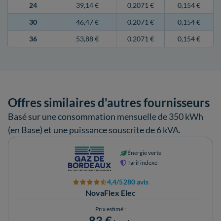
24
39,14 €
0,2071 €
0,154 €
30
46,47 €
0,2071 €
0,154 €
36
53,88 €
0,2071 €
0,154 €
Offres similaires d'autres fournisseurs
Basé sur une consommation mensuelle de 350 kWh
(en Base) et une puissance souscrite de 6 kVA.
Énergie verte
Tarif indexé
4,4/5
280 avis
NovaFlex Elec
Prix estimé :
83 €